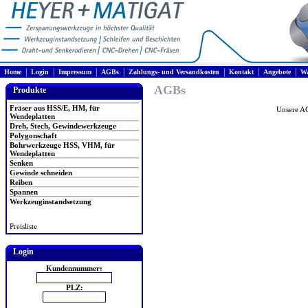
|
|
|
|
|
|
|
Home
Login
Impressum
AGBs
Zahlungs- und Versandkosten
Kontakt
Angebote
Wa
AGBs
Produkte
Fräser aus HSS/E, HM, für
Unsere A
Wendeplatten
Dreh, Stech, Gewindewerkzeuge
Polygonschaft
Bohrwerkzeuge HSS, VHM, für
Wendeplatten
Senken
Gewinde schneiden
Reiben
Spannen
Werkzeuginstandsetzung
Preisliste
Login
Kundennummer:
PLZ: