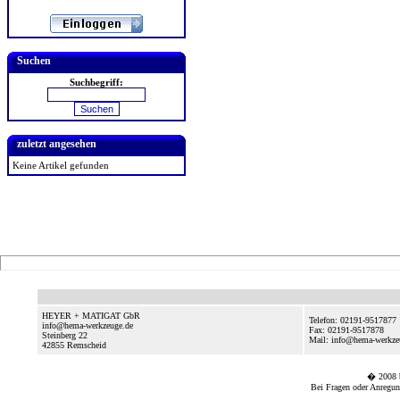
Suchen
Suchbegriff:
zuletzt angesehen
Keine Artikel gefunden
HEYER + MATIGAT GbR
Telefon: 02191-9517877
info@hema-werkzeuge.de
Fax: 02191-9517878
Steinberg 22
Mail: info@hema-werkze
42855
Remscheid
� 2008
Bei Fragen oder Anregun