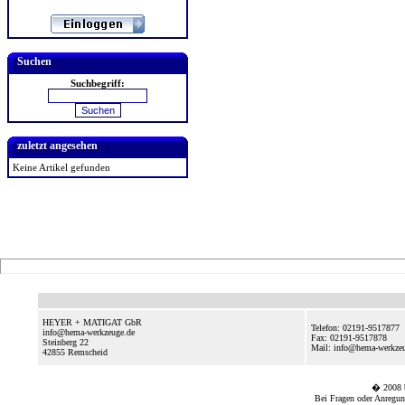
Suchen
Suchbegriff:
zuletzt angesehen
Keine Artikel gefunden
HEYER + MATIGAT GbR
Telefon: 02191-9517877
info@hema-werkzeuge.de
Fax: 02191-9517878
Steinberg 22
Mail: info@hema-werkze
42855
Remscheid
� 2008
Bei Fragen oder Anregun