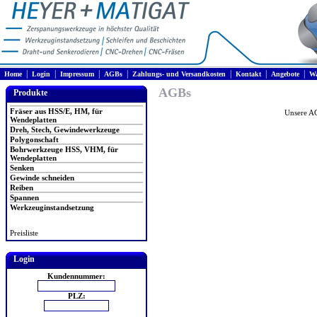
|
|
|
|
|
|
|
Home
Login
Impressum
AGBs
Zahlungs- und Versandkosten
Kontakt
Angebote
Wa
AGBs
Produkte
Fräser aus HSS/E, HM, für
Unsere A
Wendeplatten
Dreh, Stech, Gewindewerkzeuge
Polygonschaft
Bohrwerkzeuge HSS, VHM, für
Wendeplatten
Senken
Gewinde schneiden
Reiben
Spannen
Werkzeuginstandsetzung
Preisliste
Login
Kundennummer:
PLZ: