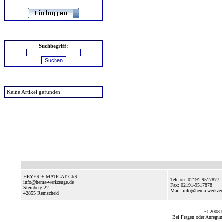
Suchen
Suchbegriff:
zuletzt angesehen
Keine Artikel gefunden
HEYER + MATIGAT GbR
Telefon: 02191-9517877
info@hema-werkzeuge.de
Fax: 02191-9517878
Steinberg 22
Mail: info@hema-werkze
42855
Remscheid
© 2008
Bei Fragen oder Anregun