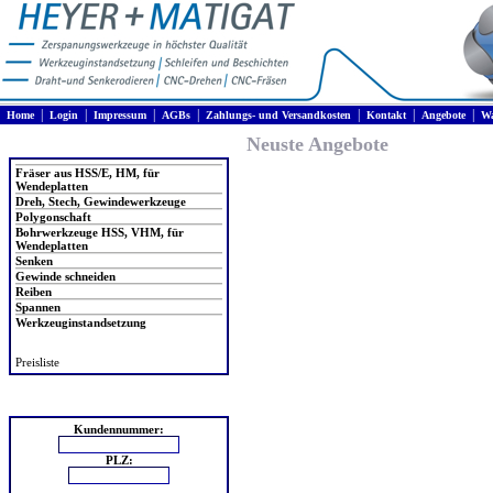
|
|
|
|
|
|
|
Home
Login
Impressum
AGBs
Zahlungs- und Versandkosten
Kontakt
Angebote
Wa
Neuste Angebote
Produkte
Fräser aus HSS/E, HM, für
Wendeplatten
Dreh, Stech, Gewindewerkzeuge
Polygonschaft
Bohrwerkzeuge HSS, VHM, für
Wendeplatten
Senken
Gewinde schneiden
Reiben
Spannen
Werkzeuginstandsetzung
Preisliste
Login
Kundennummer:
PLZ: