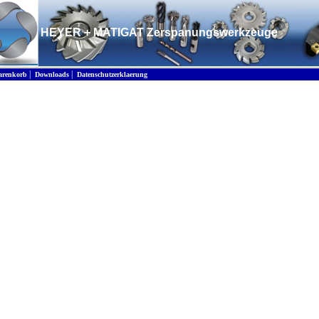
HEYER + MATIGAT Zerspanungswerkzeuge
|
|
renkorb
Downloads
Datenschutzerklaerung