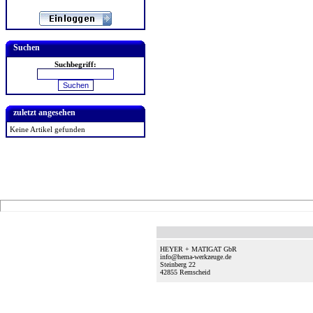
Suchen
Suchbegriff:
zuletzt angesehen
Keine Artikel gefunden
HEYER + MATIGAT GbR
info@hema-werkzeuge.de
Steinberg 22
42855
Remscheid