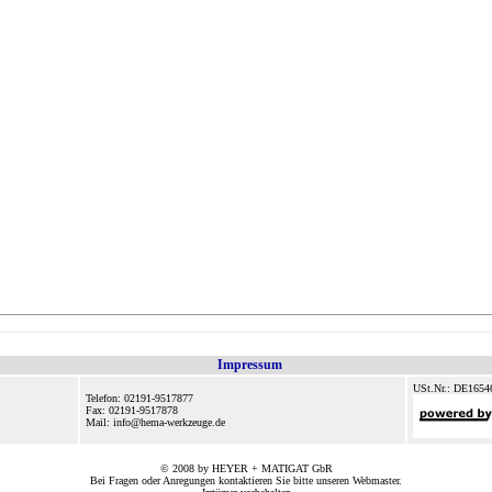
Impressum
USt.Nr.: DE1654
Telefon: 02191-9517877
Fax: 02191-9517878
Mail: info@hema-werkzeuge.de
© 2008 by HEYER + MATIGAT GbR
Bei Fragen oder Anregungen kontaktieren Sie bitte unseren
Webmaster
.