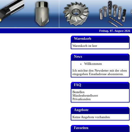
Freitag, 07. August 2026
Warenkorb
Warenkorb ist leer
News
Willkommen
Ich möchte den Newsletter mit der oben
eingegeben Emailadresse abonnieren.
FAQ
Bestellen
Mindestbestellwert
Privatkunden
Angebote
Keine Angebote vorhanden
Favoriten