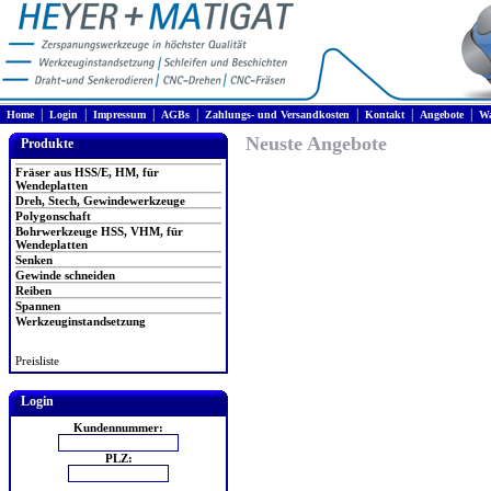
|
|
|
|
|
|
|
Home
Login
Impressum
AGBs
Zahlungs- und Versandkosten
Kontakt
Angebote
Wa
Neuste Angebote
Produkte
Fräser aus HSS/E, HM, für
Wendeplatten
Dreh, Stech, Gewindewerkzeuge
Polygonschaft
Bohrwerkzeuge HSS, VHM, für
Wendeplatten
Senken
Gewinde schneiden
Reiben
Spannen
Werkzeuginstandsetzung
Preisliste
Login
Kundennummer:
PLZ: