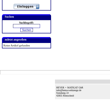
Suchen
Suchbegriff:
zuletzt angesehen
Keine Artikel gefunden
HEYER + MATIGAT GbR
info@hema-werkzeuge.de
Steinberg 22
42855
Remscheid