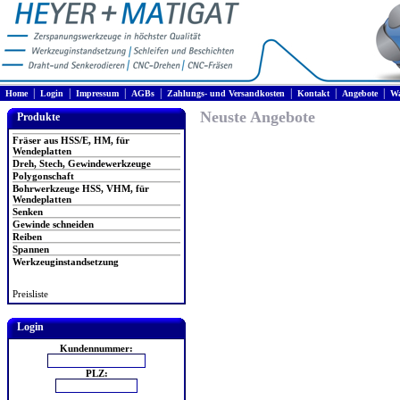
|
|
|
|
|
|
|
Home
Login
Impressum
AGBs
Zahlungs- und Versandkosten
Kontakt
Angebote
Wa
Neuste Angebote
Produkte
Fräser aus HSS/E, HM, für
Wendeplatten
Dreh, Stech, Gewindewerkzeuge
Polygonschaft
Bohrwerkzeuge HSS, VHM, für
Wendeplatten
Senken
Gewinde schneiden
Reiben
Spannen
Werkzeuginstandsetzung
Preisliste
Login
Kundennummer:
PLZ: