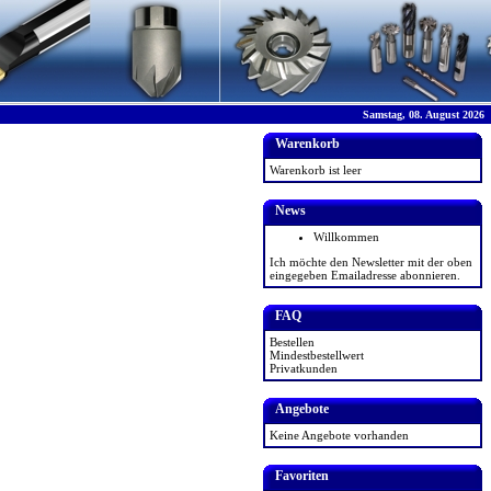
Samstag, 08. August 2026
Warenkorb
Warenkorb ist leer
News
Willkommen
Ich möchte den Newsletter mit der oben
eingegeben Emailadresse abonnieren.
FAQ
Bestellen
Mindestbestellwert
Privatkunden
Angebote
Keine Angebote vorhanden
Favoriten