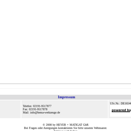
Impressum
USt.Nr.: DE1654
Telefon: 02191-9517877
Fax: 02191-9517878
Mail: info@hema-werkzeuge.de
© 2008 by HEYER + MATIGAT GbR
Bei Fragen oder Anregungen kontaktieren Sie bitte unseren
Webmaster
.