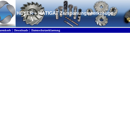
HEYER + MATIGAT Zerspanungswerkzeuge
|
|
renkorb
Downloads
Datenschutzerklaerung