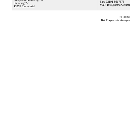
Fax: 02191-9517878
Steinberg 22
Mail: info@hema-werkze
42855
Remscheid
© 2008
Bei Fragen oder Anregun