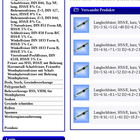
Schaftfräser, DIN 844, Typ NF,
lang, HSS/E 8% Co.
Verwandte Produkte
Bohrnutenfräser, Z=3, DIN 327,
kurz, HSS/E 8% Co.
Bohrnutenfräser, Z=3, DIN 844,
lang, HSS/E 8% Co.
Langlochfräser, HSS/E, kurz,
T-Nutenfräser, DIN 851 Form AB,
D1=3 SL=5 GL=49 D2=6 Z=
HSS/E 5% Co.
Schlitzfräser, DIN 850 Form B/C
HSS/E 5% Co.
Winkelfräser DIN 1833 Form A,
HSS/E 5% Co.
Langlochfräser, HSS/E, kurz,
Winkelfräser DIN 1833 Form B,
D1=4 SL=7 L=51 D2=6 Z=2 
HSS/E 5% Co.
Viertelrund-Profilfräser, DIN
6518, HSS/E 5% Co.
Fräser aus HSS, HSS/E mit Bohrung
Hartmetall-Schaftfräser, Frässtifte
Langlochfräser, HSS/E, kurz,
Wendeplattenfräser mit Schaft
D1=5 SL=8 L=52 D2=6 Z=2 
Wendeplattenfräser mit Bohrung
Wendeplatten
Dreh, Stech, Gewindewerkzeuge
Polygonschaft
Langlochfräser, HSS/E, kurz,
Bohrwerkzeuge HSS, VHM, für
D1=6 SL=8 L=52 D2=6 Z=2 
Wendeplatten
Senken
Gewinde schneiden
Reiben
Langlochfräser, HSS/E, kurz,
Spannen
Werkzeuginstandsetzung
D1=8 SL=11 L=61 D2=10 Z=
Preisliste
Login