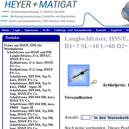
|
|
|
|
|
|
|
Home
Login
Impressum
AGBs
Zahlungs- und Versandkosten
Kontakt
Angebote
Wa
Langlochfräser, HSS/E,
Produkte
D1=7 SL=10 L=60 D2=
Fräser aus HSS/E, HM, für
Wendeplatten
Schaftfräser aus HSS/E und PM
Langlochfräser, Z=2, DIN327,
HSS/E 8% Co.
Radiusfräser, Z=2, kurz, HSS/E
8% Co.
Radiusfräser, Z=2, lang, HSS/E
8% Co.
Schaftfräser, DIN 844, Typ N,
kurz, HSS/E 8% Co.
Schaftfräser, DIN 844, Typ N,
Artikelpreis: 
kurz, PM60 - Super-M
Schaftfräser, DIN 844, Typ N,
lang, HSS/E 8% Co.
Versandkosten
Schaftfräser, DIN 844 HR, kurz,
HSS/E 8% Co.
Schaftfräser, DIN 844 HR, kurz,
PM60 - Super-M
Schaftfräser, DIN 844, Typ HR,
lang, HSS/E 8% Co.
Anzahl:
Schaftfräser, DIN 844, Typ NR,
kurz, HSS/E 8% Co.
Schaftfräser, DIN 844, Typ NR,
Noch keine vorhanden.
Dieses Pro
lang, HSS/E 8% Co.