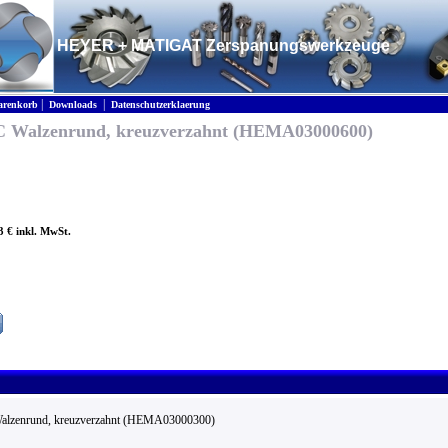
HEYER + MATIGAT Zerspanungswerkzeuge
|
|
renkorb
Downloads
Datenschutzerklaerung
m C Walzenrund, kreuzverzahnt (HEMA03000600)
3 € inkl. MwSt.
 Walzenrund, kreuzverzahnt (HEMA03000300)