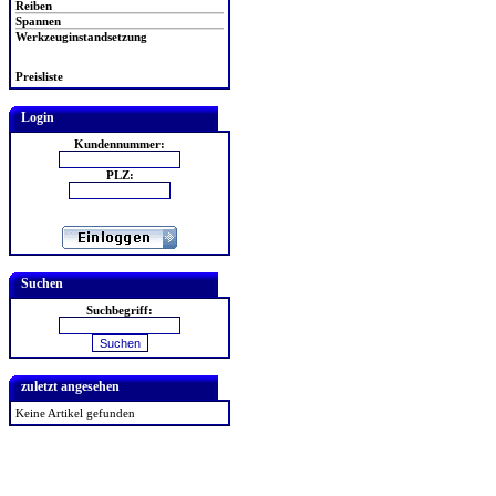
Reiben
Spannen
Werkzeuginstandsetzung
Preisliste
Login
Kundennummer:
PLZ:
Suchen
Suchbegriff:
zuletzt angesehen
Keine Artikel gefunden