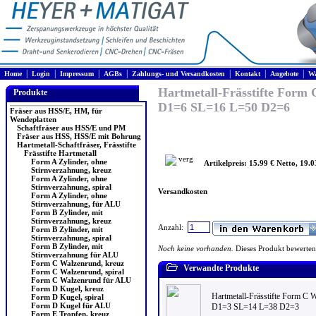
|
|
|
|
|
|
|
Home
Login
Impressum
AGBs
Zahlungs- und Versandkosten
Kontakt
Angebote
Wa
Hartmetall-Frässtifte For
Produkte
D1=6 SL=16 L=50 D2=6
Fräser aus HSS/E, HM, für
Wendeplatten
Schaftfräser aus HSS/E und PM
Fräser aus HSS, HSS/E mit Bohrung
Hartmetall-Schaftfräser, Frässtifte
Frässtifte Hartmetall
Form A Zylinder, ohne
Artikelpreis: 15.99 € Netto, 19.0
Stirnverzahnung, kreuz
Form A Zylinder, ohne
Stirnverzahnung, spiral
Versandkosten
Form A Zylinder, ohne
Stirnverzahnung, für ALU
Form B Zylinder, mit
Stirnverzahnung, kreuz
Anzahl:
Form B Zylinder, mit
Stirnverzahnung, spiral
Form B Zylinder, mit
Noch keine vorhanden.
Dieses Produkt bewerten
Stirnverzahnung für ALU
Form C Walzenrund, kreuz
Verwandte Produkte
Form C Walzenrund, spiral
Form C Walzenrund für ALU
Form D Kugel, kreuz
Hartmetall-Frässtifte Form C
Form D Kugel, spiral
Form D Kugel für ALU
D1=3 SL=14 L=38 D2=3
Form E Tropfen, kreuz