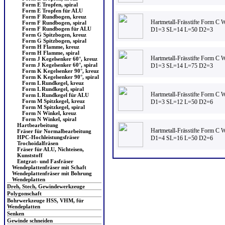
Form E Tropfen, spiral
Form E Tropfen für ALU
Form F Rundbogen, kreuz
Hartmetall-Frässtifte Form C
Form F Rundbogen, spiral
Form F Rundbogen für ALU
D1=3 SL=14 L=50 D2=3
Form G Spitzbogen, kreuz
Form G Spitzbogen, spiral
Form H Flamme, kreuz
Form H Flamme, spiral
Hartmetall-Frässtifte Form C
Form J Kegelsenker 60°, kreuz
Form J Kegelsenker 60°, spiral
D1=3 SL=14 L=75 D2=3
Form K Kegelsenker 90°, kreuz
Form K Kegelsenker 90°, spiral
Form L Rundkegel, kreuz
Form L Rundkegel, spiral
Hartmetall-Frässtifte Form C
Form L Rundkegel für ALU
Form M Spitzkegel, kreuz
D1=3 SL=12 L=50 D2=6
Form M Spitzkegel, spiral
Form N Winkel, kreuz
Form N Winkel, spiral
Hartbearbeitung
Hartmetall-Frässtifte Form C
Fräser für Normalbearbeitung
HPC-Hochleistungsfräser
D1=4 SL=16 L=50 D2=6
Trochoidalfräsen
Fräser für ALU, Nichteisen,
Kunststoff
Entgrat- und Fasfräser
Wendeplattenfräser mit Schaft
Wendeplattenfräser mit Bohrung
Wendeplatten
Dreh, Stech, Gewindewerkzeuge
Polygonschaft
Bohrwerkzeuge HSS, VHM, für
Wendeplatten
Senken
Gewinde schneiden