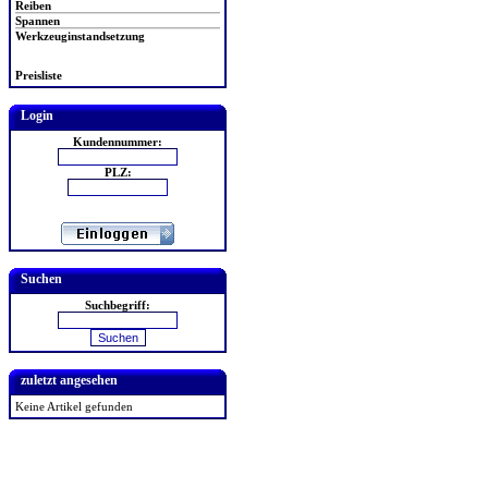
Reiben
Spannen
Werkzeuginstandsetzung
Preisliste
Login
Kundennummer:
PLZ:
Suchen
Suchbegriff:
zuletzt angesehen
Keine Artikel gefunden