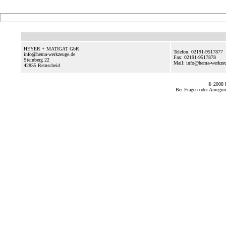
HEYER + MATIGAT GbR
Telefon: 02191-9517877
info@hema-werkzeuge.de
Fax: 02191-9517878
Steinberg 22
Mail: info@hema-werkze
42855
Remscheid
© 2008
Bei Fragen oder Anregun