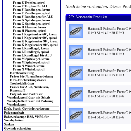
Form E Tropfen, spiral
Noch keine vorhanden.
Dieses Pro
Form E Tropfen für ALU
Form F Rundbogen, kreuz
Form F Rundbogen, spiral
Verwandte Produkte
Form F Rundbogen für ALU
Form G Spitzbogen, kreuz
Form G Spitzbogen, spiral
Form H Flamme, kreuz
Hartmetall-Frässtifte Form C
Form H Flamme, spiral
D1=3 SL=14 L=38 D2=3
Form J Kegelsenker 60°, kreuz
Form J Kegelsenker 60°, spiral
Form K Kegelsenker 90°, kreuz
Form K Kegelsenker 90°, spiral
Form L Rundkegel, kreuz
Hartmetall-Frässtifte Form C
Form L Rundkegel, spiral
D1=3 SL=14 L=50 D2=3
Form L Rundkegel für ALU
Form M Spitzkegel, kreuz
Form M Spitzkegel, spiral
Form N Winkel, kreuz
Form N Winkel, spiral
Hartmetall-Frässtifte Form C
Hartbearbeitung
D1=3 SL=14 L=75 D2=3
Fräser für Normalbearbeitung
HPC-Hochleistungsfräser
Trochoidalfräsen
Fräser für ALU, Nichteisen,
Kunststoff
Hartmetall-Frässtifte Form C
Entgrat- und Fasfräser
D1=3 SL=12 L=50 D2=6
Wendeplattenfräser mit Schaft
Wendeplattenfräser mit Bohrung
Wendeplatten
Dreh, Stech, Gewindewerkzeuge
Hartmetall-Frässtifte Form C
Polygonschaft
Bohrwerkzeuge HSS, VHM, für
D1=4 SL=16 L=50 D2=6
Wendeplatten
Senken
Gewinde schneiden