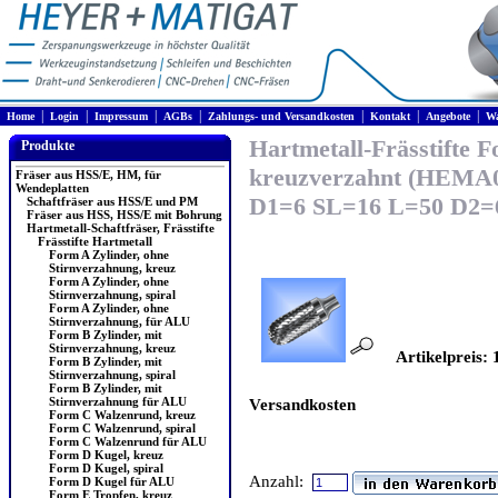
|
|
|
|
|
|
|
Home
Login
Impressum
AGBs
Zahlungs- und Versandkosten
Kontakt
Angebote
Wa
Hartmetall-Frässtifte 
Produkte
kreuzverzahnt (HEMA
Fräser aus HSS/E, HM, für
Wendeplatten
D1=6 SL=16 L=50 D2=
Schaftfräser aus HSS/E und PM
Fräser aus HSS, HSS/E mit Bohrung
Hartmetall-Schaftfräser, Frässtifte
Frässtifte Hartmetall
Form A Zylinder, ohne
Stirnverzahnung, kreuz
Form A Zylinder, ohne
Stirnverzahnung, spiral
Form A Zylinder, ohne
Stirnverzahnung, für ALU
Form B Zylinder, mit
Stirnverzahnung, kreuz
Artikelpreis: 
Form B Zylinder, mit
Stirnverzahnung, spiral
Form B Zylinder, mit
Stirnverzahnung für ALU
Versandkosten
Form C Walzenrund, kreuz
Form C Walzenrund, spiral
Form C Walzenrund für ALU
Form D Kugel, kreuz
Form D Kugel, spiral
Anzahl:
Form D Kugel für ALU
Form E Tropfen, kreuz