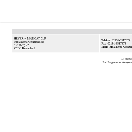
HEYER + MATIGAT GbR
Telefon: 02191-9517877
info@hema-werkzeuge.de
Fax: 02191-9517878
Steinberg 22
Mail: info@hema-werkze
42855
Remscheid
© 2008
Bei Fragen oder Anregun