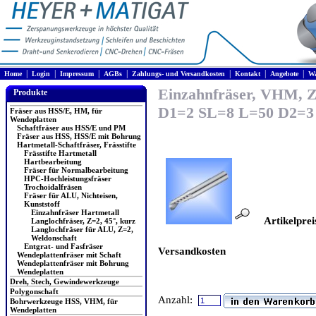
|
|
|
|
|
|
|
Home
Login
Impressum
AGBs
Zahlungs- und Versandkosten
Kontakt
Angebote
Wa
Einzahnfräser, VHM, Zy
Produkte
D1=2 SL=8 L=50 D2=3
Fräser aus HSS/E, HM, für
Wendeplatten
Schaftfräser aus HSS/E und PM
Fräser aus HSS, HSS/E mit Bohrung
Hartmetall-Schaftfräser, Frässtifte
Frässtifte Hartmetall
Hartbearbeitung
Fräser für Normalbearbeitung
HPC-Hochleistungsfräser
Trochoidalfräsen
Fräser für ALU, Nichteisen,
Kunststoff
Einzahnfräser Hartmetall
Artikelprei
Langlochfräser, Z=2, 45°, kurz
Langlochfräser für ALU, Z=2,
Weldonschaft
Entgrat- und Fasfräser
Versandkosten
Wendeplattenfräser mit Schaft
Wendeplattenfräser mit Bohrung
Wendeplatten
Dreh, Stech, Gewindewerkzeuge
Polygonschaft
Anzahl:
Bohrwerkzeuge HSS, VHM, für
Wendeplatten