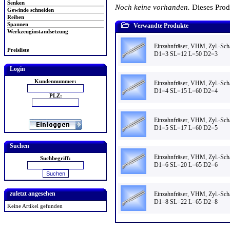
Senken
Noch keine vorhanden.
Dieses Pro
Gewinde schneiden
Reiben
Spannen
Verwandte Produkte
Werkzeuginstandsetzung
Einzahnfräser, VHM, Zyl.-Sch
Preisliste
D1=3 SL=12 L=50 D2=3
Login
Kundennummer:
Einzahnfräser, VHM, Zyl.-Sch
D1=4 SL=15 L=60 D2=4
PLZ:
Einzahnfräser, VHM, Zyl.-Sch
D1=5 SL=17 L=60 D2=5
Suchen
Einzahnfräser, VHM, Zyl.-Sch
Suchbegriff:
D1=6 SL=20 L=65 D2=6
zuletzt angesehen
Einzahnfräser, VHM, Zyl.-Sch
D1=8 SL=22 L=65 D2=8
Keine Artikel gefunden