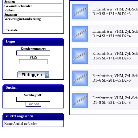
Senken
Gewinde schneiden
Einzahnfräser, VHM, Zyl.-Sch
Reiben
D1=3 SL=12 L=50 D2=3
Spannen
Werkzeuginstandsetzung
Preisliste
Einzahnfräser, VHM, Zyl.-Sch
D1=4 SL=15 L=60 D2=4
Login
Kundennummer:
Einzahnfräser, VHM, Zyl.-Sch
PLZ:
D1=5 SL=17 L=60 D2=5
Einzahnfräser, VHM, Zyl.-Sch
D1=6 SL=20 L=65 D2=6
Suchen
Suchbegriff:
Einzahnfräser, VHM, Zyl.-Sch
D1=8 SL=22 L=65 D2=8
zuletzt angesehen
Keine Artikel gefunden