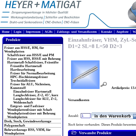
|
|
|
|
|
|
|
Home
Login
Impressum
AGBs
Zahlungs- und Versandkosten
Kontakt
Angebote
Wa
Einzahnfräser, VHM, Zyl.-Sc
Produkte
D1=2 SL=8 L=50 D2=3
Fräser aus HSS/E, HM, für
Wendeplatten
Schaftfräser aus HSS/E und PM
Fräser aus HSS, HSS/E mit Bohrung
Hartmetall-Schaftfräser, Frässtifte
Frässtifte Hartmetall
Hartbearbeitung
Fräser für Normalbearbeitung
HPC-Hochleistungsfräser
Trochoidalfräsen
Fräser für ALU, Nichteisen,
Kunststoff
Artikelpreis: 13
Einzahnfräser Hartmetall
Langlochfräser, Z=2, 45°, kurz
Langlochfräser für ALU, Z=2,
Versandkosten
Weldonschaft
Entgrat- und Fasfräser
Wendeplattenfräser mit Schaft
Wendeplattenfräser mit Bohrung
Anzahl:
Wendeplatten
Dreh, Stech, Gewindewerkzeuge
Noch keine vorhanden.
Dieses Produkt bewerten
Polygonschaft
Bohrwerkzeuge HSS, VHM, für
Verwandte Produkte
Wendeplatten