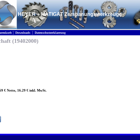
HEYER + MATIGAT Zerspanungswerkzeuge
|
|
renkorb
Downloads
Datenschutzerklaerung
haft (19402000)
.69 € Netto, 16.29 € inkl. MwSt.