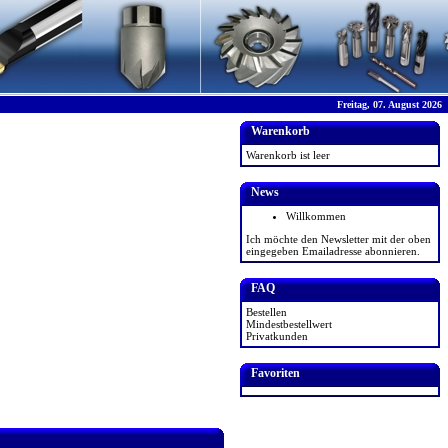
Freitag, 07. August 2026
Warenkorb
Warenkorb ist leer
News
Willkommen
Ich möchte den Newsletter mit der oben
eingegeben Emailadresse abonnieren.
FAQ
Bestellen
Mindestbestellwert
Privatkunden
Favoriten