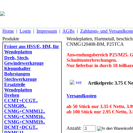
Home
|
Login
|
Impressum
|
AGBs
|
Zahlungs- und Versandkost
Produkte
Wendeplatten, Hartmetall, beschic
CNMG120408-BM, P25TCA
Fräser aus HSS/E, HM, für
Wendeplatten
Anwendungsbereich P25/M25. Geign
Dreh, Stech,
Schnittunterbrechungen.
Gewindewerkzeuge
Nur lieferbar in durch 10 teilba
Klemmhalter
Bohrstangen
Stechwerkzeuge
Artikelpreis: 3.75 € Ne
Ersatzteile
Wendeplatten
Drehen
Versandkosten
CCMT+CCGT..
CNMG09..
ab 50 Stück nur 3.35 € Netto, 3.
CNMG+CNMM12..
ab 100 Stück nur 2.95 € Netto, 3
CNMG+CNMM16..
CNMG+CNMM19..
DCMT+DCGT..
Anzahl:
DNMG11..