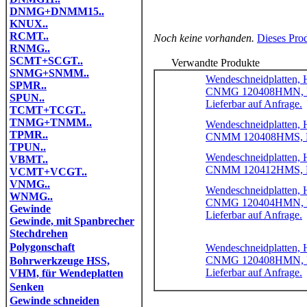
DNMG+DNMM15..
KNUX..
RCMT..
Noch keine vorhanden.
Dieses Pro
RNMG..
SCMT+SCGT..
Verwandte Produkte
SNMG+SNMM..
Wendeschneidplatten, H
SPMR..
CNMG 120408HMN, 
SPUN..
Lieferbar auf Anfrage.
TCMT+TCGT..
TNMG+TNMM..
Wendeschneidplatten, H
TPMR..
CNMM 120408HMS, 
TPUN..
Wendeschneidplatten, H
VBMT..
CNMM 120412HMS, 
VCMT+VCGT..
VNMG..
Wendeschneidplatten, 
WNMG..
CNMG 120404HMN, 
Gewinde
Lieferbar auf Anfrage.
Gewinde, mit Spanbrecher
Stechdrehen
Polygonschaft
Wendeschneidplatten, 
CNMG 120408HMN, 
Bohrwerkzeuge HSS,
Lieferbar auf Anfrage.
VHM, für Wendeplatten
Senken
Gewinde schneiden