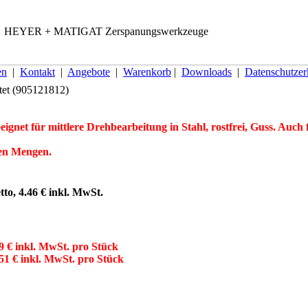
HEYER + MATIGAT Zerspanungswerkzeuge
en
|
Kontakt
|
Angebote
|
Warenkorb
|
Downloads
|
Datenschutzer
htet (905121812)
et für mittlere Drehbearbeitung in Stahl, rostfrei, Guss. Auch f
ren Mengen.
tto, 4.46 € inkl. MwSt.
99 € inkl. MwSt. pro Stück
.51 € inkl. MwSt. pro Stück