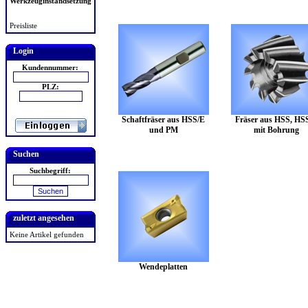
Werkzeuginstandsetzung
Preisliste
Login
Kundennummer:
PLZ:
Schaftfräser aus HSS/E
Fräser aus HSS, HS
und PM
mit Bohrung
Suchen
Suchbegriff:
zuletzt angesehen
Keine Artikel gefunden
Wendeplatten