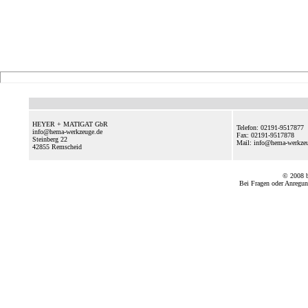
HEYER + MATIGAT GbR
Telefon: 02191-9517877
info@hema-werkzeuge.de
Fax: 02191-9517878
Steinberg 22
Mail: info@hema-werkz
42855
Remscheid
© 2008
Bei Fragen oder Anregun