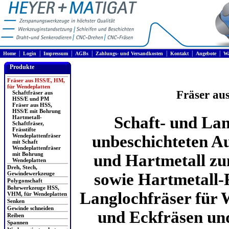
|
|
|
|
|
|
|
Home
Login
Impressum
AGBs
Zahlungs- und Versandkosten
Kontakt
Angebote
Wa
Produkte
Fräser aus HSS/E, HM,
für Wendeplatten
Fräser au
Schaftfräser aus
HSS/E und PM
Fräser aus HSS,
HSS/E mit Bohrung
Schaft- und Lan
Hartmetall-
Schaftfräser,
Frässtifte
Wendeplattenfräser
unbeschichteten A
mit Schaft
Wendeplattenfräser
mit Bohrung
und Hartmetall zu
Wendeplatten
Dreh, Stech,
Gewindewerkzeuge
sowie Hartmetall-F
Polygonschaft
Bohrwerkzeuge HSS,
Langlochfräser für 
VHM, für Wendeplatten
Senken
Gewinde schneiden
und Eckfräsen und
Reiben
Spannen