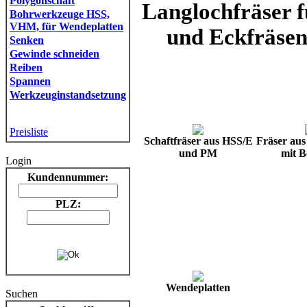
Polygonschaft
Langlochfräser 
Bohrwerkzeuge HSS,
VHM, für Wendeplatten
und Eckfräsen
Senken
Gewinde schneiden
Reiben
Spannen
Werkzeuginstandsetzung
Preisliste
Schaftfräser aus HSS/E
Fräser au
und PM
mit 
Login
Kundennummer:
PLZ:
Wendeplatten
Suchen