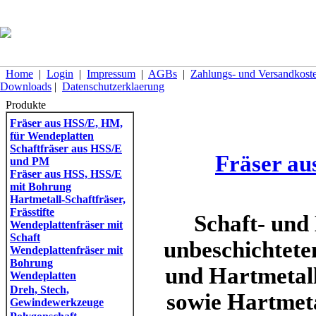
Home
|
Login
|
Impressum
|
AGBs
|
Zahlungs- und Versandkost
Downloads
|
Datenschutzerklaerung
Produkte
Fräser aus HSS/E, HM,
für Wendeplatten
Schaftfräser aus HSS/E
Fräser au
und PM
Fräser aus HSS, HSS/E
mit Bohrung
Hartmetall-Schaftfräser,
Frässtifte
Schaft- und
Wendeplattenfräser mit
Schaft
unbeschichtete
Wendeplattenfräser mit
Bohrung
und Hartmetall
Wendeplatten
Dreh, Stech,
sowie Hartmeta
Gewindewerkzeuge