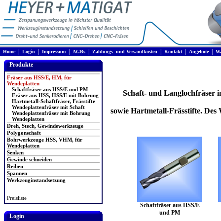
|
|
|
|
|
|
|
Home
Login
Impressum
AGBs
Zahlungs- und Versandkosten
Kontakt
Angebote
Wa
Produkte
Fräser aus HSS/E, HM, für
Wendeplatten
Schaftfräser aus HSS/E und PM
Schaft- und Langlochfräser 
Fräser aus HSS, HSS/E mit Bohrung
Hartmetall-Schaftfräser, Frässtifte
Wendeplattenfräser mit Schaft
sowie Hartmetall-Frässtifte. De
Wendeplattenfräser mit Bohrung
Wendeplatten
Dreh, Stech, Gewindewerkzeuge
Polygonschaft
Bohrwerkzeuge HSS, VHM, für
Wendeplatten
Senken
Gewinde schneiden
Reiben
Spannen
Werkzeuginstandsetzung
Preisliste
Schaftfräser aus HSS/E
und PM
Login