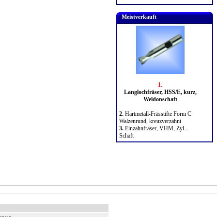
Meistverkauft
1.
Langlochfräser, HSS/E, kurz,
Weldonschaft
2.
Hartmetall-Frässtifte Form C
Walzenrund, kreuzverzahnt
3.
Einzahnfräser, VHM, Zyl.-
Schaft