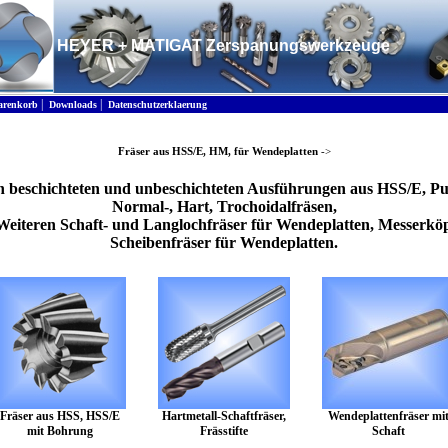
HEYER + MATIGAT Zerspanungswerkzeuge
|
|
renkorb
Downloads
Datenschutzerklaerung
Fräser aus HSS/E, HM, für Wendeplatten
->
in beschichteten und unbeschichteten Ausführungen aus HSS/E, Pu
Normal-, Hart, Trochoidalfräsen,
s Weiteren Schaft- und Langlochfräser für Wendeplatten, Messerk
Scheibenfräser für Wendeplatten.
Fräser aus HSS, HSS/E
Hartmetall-Schaftfräser,
Wendeplattenfräser mi
mit Bohrung
Frässtifte
Schaft