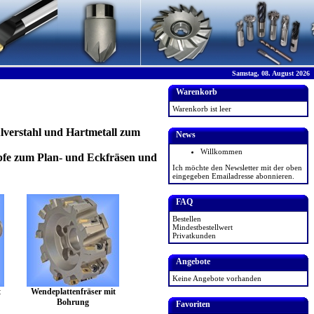
Samstag, 08. August 2026
Warenkorb
Warenkorb ist leer
lverstahl und Hartmetall zum
News
Willkommen
öpfe zum Plan- und Eckfräsen und
Ich möchte den Newsletter mit der oben
eingegeben Emailadresse abonnieren.
FAQ
Bestellen
Mindestbestellwert
Privatkunden
Angebote
Keine Angebote vorhanden
t
Wendeplattenfräser mit
Bohrung
Favoriten