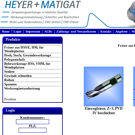
|
|
|
|
|
|
|
Home
Login
Impressum
AGBs
Zahlungs- und Versandkosten
Kontakt
Angebote
Wa
Produkte
Fräser aus
Fräser aus HSS/E, HM, für
Wendeplatten
Dreh, Stech, Gewindewerkzeuge
Polygonschaft
Bohrwerkzeuge HSS, VHM, für
Wendeplatten
Senken
Gewinde schneiden
Reiben
Spannen
Werkzeuginstandsetzung
Preisliste
Einwegfräser, Z=3, PVD
Login
IV beschichtet
Kundennummer:
PLZ: