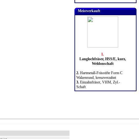
Meistverkauft
1.
Langlochfräser, HSS/E, kurz,
Weldonschaft
2.
Hartmetall-Frässtifte Form C
Walzenrund, kreuzverzahnt
3.
Einzahnfräser, VHM, Zyl.-
Schaft