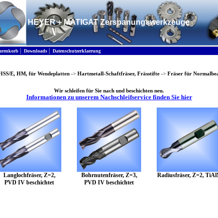
HEYER + MATIGAT Zerspanungswerkzeuge
|
|
renkorb
Downloads
Datenschutzerklaerung
 HSS/E, HM, für Wendeplatten
->
Hartmetall-Schaftfräser, Frässtifte
->
Fräser für Normalbe
Wir schleifen für Sie nach und beschichten neu.
Informationen zu unserem Nachschleifservice finden Sie hier
Langlochfräser, Z=2,
Bohrnutenfräser, Z=3,
Radiusfräser, Z=2, TiA
PVD IV beschichtet
PVD IV beschichtet