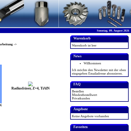
Sonntag, 09. August 2026
Warenkorb
arbeitung
->
Warenkorb ist leer
News
Willkommen
Ich möchte den Newsletter mit der oben
eingegeben Emailadresse abonnieren.
FAQ
Radiusfräser, Z=4, TiAlN
Bestellen
Mindestbestellwert
Privatkunden
lN
Angebote
Keine Angebote vorhanden
Favoriten