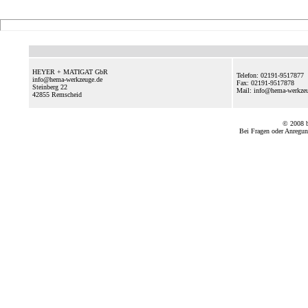
HEYER + MATIGAT GbR
Telefon: 02191-9517877
info@hema-werkzeuge.de
Fax: 02191-9517878
Steinberg 22
Mail: info@hema-werkz
42855
Remscheid
© 2008
Bei Fragen oder Anregun