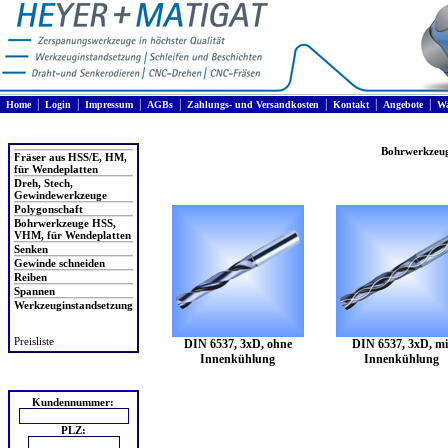
|
|
|
|
|
|
|
Home
Login
Impressum
AGBs
Zahlungs- und Versandkosten
Kontakt
Angebote
Wa
Produkte
Bohrwerkzeug
Fräser aus HSS/E, HM,
für Wendeplatten
Dreh, Stech,
Gewindewerkzeuge
Polygonschaft
Bohrwerkzeuge HSS,
VHM, für Wendeplatten
Senken
Gewinde schneiden
Reiben
Spannen
Werkzeuginstandsetzung
Preisliste
DIN 6537, 3xD, ohne
DIN 6537, 3xD, mi
Innenkühlung
Innenkühlung
Login
Kundennummer:
PLZ: