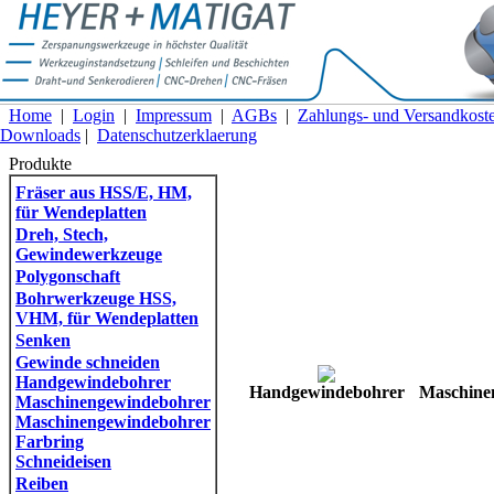
Home
|
Login
|
Impressum
|
AGBs
|
Zahlungs- und Versandkost
Downloads
|
Datenschutzerklaerung
Produkte
Fräser aus HSS/E, HM,
für Wendeplatten
Dreh, Stech,
Gewindewerkzeuge
Polygonschaft
Bohrwerkzeuge HSS,
VHM, für Wendeplatten
Senken
Gewinde schneiden
Handgewindebohrer
Handgewindebohrer
Maschine
Maschinengewindebohrer
Maschinengewindebohrer
Farbring
Schneideisen
Reiben