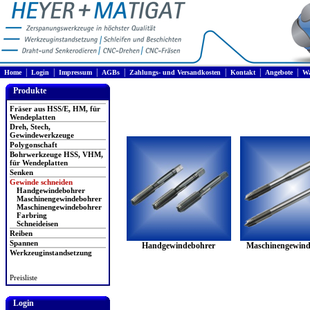
|
|
|
|
|
|
|
Home
Login
Impressum
AGBs
Zahlungs- und Versandkosten
Kontakt
Angebote
Wa
Produkte
Fräser aus HSS/E, HM, für
Wendeplatten
Dreh, Stech,
Gewindewerkzeuge
Polygonschaft
Bohrwerkzeuge HSS, VHM,
für Wendeplatten
Senken
Gewinde schneiden
Handgewindebohrer
Maschinengewindebohrer
Maschinengewindebohrer
Farbring
Schneideisen
Reiben
Spannen
Handgewindebohrer
Maschinengewind
Werkzeuginstandsetzung
Preisliste
Login