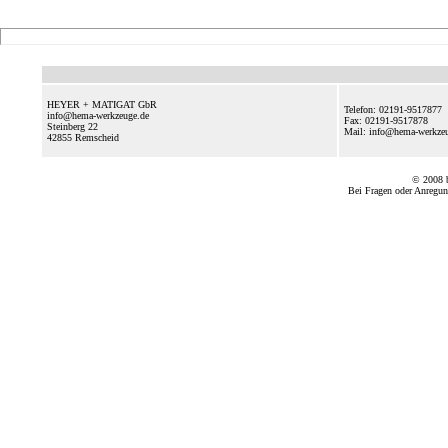
HEYER + MATIGAT GbR
Telefon: 02191-9517877
info@hema-werkzeuge.de
Fax: 02191-9517878
Steinberg 22
Mail: info@hema-werkz
42855
Remscheid
© 2008
Bei Fragen oder Anregun