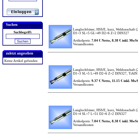
Suchen
Langlochfräser, HSS/E, kurz, Weldonschaft
(
Suchbegriff:
D1=3 SL=5 GL=49 D2=6 Z=2 DIN327
Artikelpreis:
7.04 € Netto, 8.38 € inkl. MwSt
Versandkosten
zuletzt angesehen
Keine Artikel gefunden
Langlochfräser, HSS/E, kurz, Weldonschaft
(
D1=3 SL=5 L=49 D2=6 Z=2 DIN327, TiAlN b
Artikelpreis:
9.37 € Netto, 11.15 € inkl. MwS
Versandkosten
Langlochfräser, HSS/E, kurz, Weldonschaft
(
D1=4 SL=7 L=51 D2=6 Z=2 DIN327
Artikelpreis:
7.04 € Netto, 8.38 € inkl. MwSt
Versandkosten