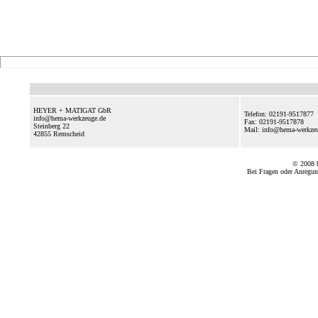
HEYER + MATIGAT GbR
Telefon: 02191-9517877
info@hema-werkzeuge.de
Fax: 02191-9517878
Steinberg 22
Mail: info@hema-werkz
42855
Remscheid
© 2008
Bei Fragen oder Anregun