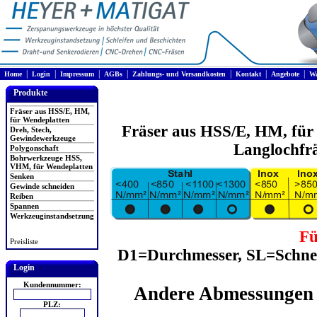
|
|
|
|
|
|
|
Home
Login
Impressum
AGBs
Zahlungs- und Versandkosten
Kontakt
Angebote
Wa
Produkte
Fräser aus HSS/E, HM,
für Wendeplatten
Fräser aus HSS/E, HM, für
Dreh, Stech,
Gewindewerkzeuge
Langlochfr
Polygonschaft
Bohrwerkzeuge HSS,
VHM, für Wendeplatten
Senken
Gewinde schneiden
Reiben
Spannen
Werkzeuginstandsetzung
Fü
Preisliste
D1=Durchmesser, SL=Schne
Login
Kundennummer:
Andere Abmessungen 
PLZ: