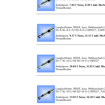
Artikelpreis:
7.04 € Netto, 8.38 € inkl. MwSt
Versandkosten
Langlochfräser, HSS/E, kurz, Weldonschaft
(
D1=6 SL=8 L=52 D2=6 Z=2 DIN327, TiAlN b
Artikelpreis:
9.37 € Netto, 11.15 € inkl. MwS
Versandkosten
Langlochfräser, HSS/E, kurz, Weldonschaft
(
D1=7 SL=10 L=60 D2=10 Z=2 DIN327
Artikelpreis:
10.04 € Netto, 11.95 € inkl. Mw
Versandkosten
Langlochfräser, HSS/E, kurz, Weldonschaft
(
D1=7 SL=10 L=60 D2=10 Z=2 DIN327, TiAlN
Artikelpreis:
13.93 € Netto, 16.58 € inkl. Mw
Versandkosten