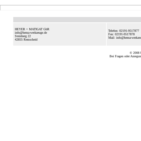
HEYER + MATIGAT GbR
Telefon: 02191-9517877
info@hema-werkzeuge.de
Fax: 02191-9517878
Steinberg 22
Mail: info@hema-werkz
42855
Remscheid
© 2008
Bei Fragen oder Anregun