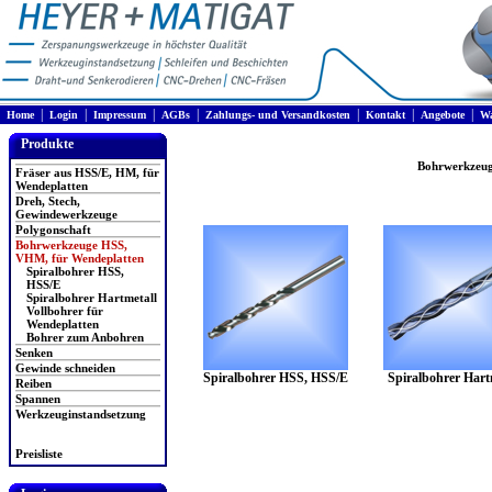
|
|
|
|
|
|
|
Home
Login
Impressum
AGBs
Zahlungs- und Versandkosten
Kontakt
Angebote
Wa
Produkte
Bohrwerkzeug
Fräser aus HSS/E, HM, für
Wendeplatten
Dreh, Stech,
Gewindewerkzeuge
Polygonschaft
Bohrwerkzeuge HSS,
VHM, für Wendeplatten
Spiralbohrer HSS,
HSS/E
Spiralbohrer Hartmetall
Vollbohrer für
Wendeplatten
Bohrer zum Anbohren
Senken
Gewinde schneiden
Spiralbohrer HSS, HSS/E
Spiralbohrer Hart
Reiben
Spannen
Werkzeuginstandsetzung
Preisliste