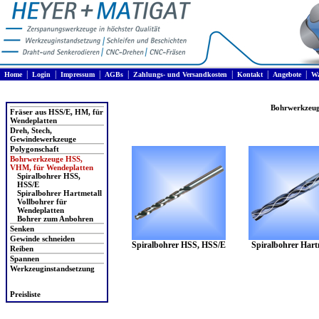
|
|
|
|
|
|
|
Home
Login
Impressum
AGBs
Zahlungs- und Versandkosten
Kontakt
Angebote
Wa
Produkte
Bohrwerkzeug
Fräser aus HSS/E, HM, für
Wendeplatten
Dreh, Stech,
Gewindewerkzeuge
Polygonschaft
Bohrwerkzeuge HSS,
VHM, für Wendeplatten
Spiralbohrer HSS,
HSS/E
Spiralbohrer Hartmetall
Vollbohrer für
Wendeplatten
Bohrer zum Anbohren
Senken
Gewinde schneiden
Spiralbohrer HSS, HSS/E
Spiralbohrer Hart
Reiben
Spannen
Werkzeuginstandsetzung
Preisliste