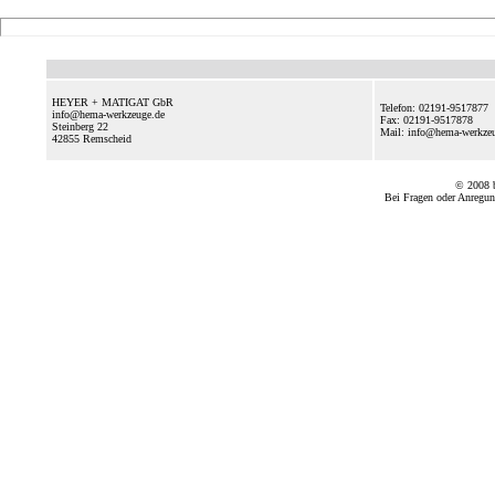
HEYER + MATIGAT GbR
Telefon: 02191-9517877
info@hema-werkzeuge.de
Fax: 02191-9517878
Steinberg 22
Mail: info@hema-werkz
42855
Remscheid
© 2008
Bei Fragen oder Anregun