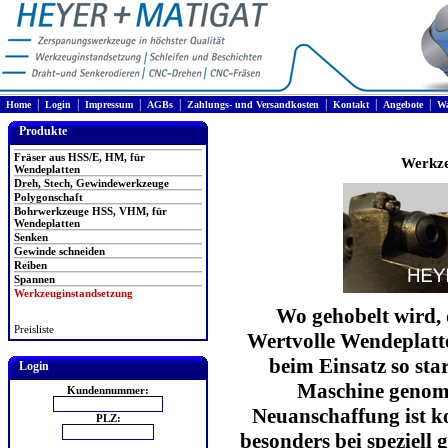
|
|
|
|
|
|
|
Home
Login
Impressum
AGBs
Zahlungs- und Versandkosten
Kontakt
Angebote
Wa
Produkte
Fräser aus HSS/E, HM, für
Werkze
Wendeplatten
Dreh, Stech, Gewindewerkzeuge
Polygonschaft
Bohrwerkzeuge HSS, VHM, für
Wendeplatten
Senken
Gewinde schneiden
Reiben
Spannen
Werkzeuginstandsetzung
Wo gehobelt wird, 
Preisliste
Wertvolle Wendeplat
beim Einsatz so sta
Login
Maschine genom
Kundennummer:
Neuanschaffung ist ko
PLZ:
besonders bei speziell