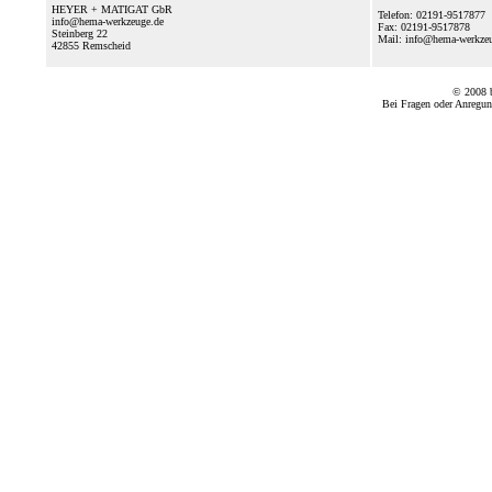
HEYER + MATIGAT GbR
Telefon: 02191-9517877
info@hema-werkzeuge.de
Fax: 02191-9517878
Steinberg 22
Mail: info@hema-werkz
42855
Remscheid
© 2008
Bei Fragen oder Anregun