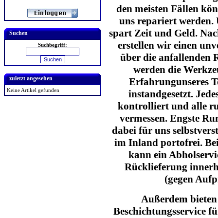
den meisten Fällen kö
uns repariert werden.
spart Zeit und Geld. Na
Suchen
erstellen wir einen un
Suchbegriff:
über die anfallenden 
werden die Werkzeu
zuletzt angesehen
Erfahrungunseres Te
Keine Artikel gefunden
instandgesetzt. Jed
kontrolliert und alle 
vermessen. Engste Run
dabei für uns selbstver
im Inland portofrei. B
kann ein Abholservi
Rücklieferung innerh
(gegen Aufp
Außerdem bieten 
Beschichtungsservice f