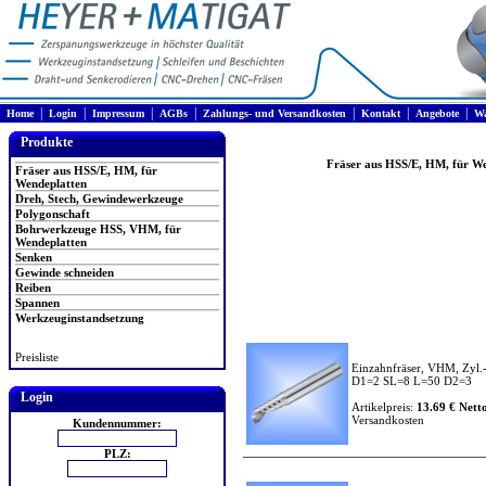
|
|
|
|
|
|
|
Home
Login
Impressum
AGBs
Zahlungs- und Versandkosten
Kontakt
Angebote
Wa
Produkte
Fräser aus HSS/E, HM, für W
Fräser aus HSS/E, HM, für
Wendeplatten
Dreh, Stech, Gewindewerkzeuge
Polygonschaft
Bohrwerkzeuge HSS, VHM, für
Wendeplatten
Senken
Gewinde schneiden
Reiben
Spannen
Werkzeuginstandsetzung
Preisliste
Einzahnfräser, VHM, Zyl.
D1=2 SL=8 L=50 D2=3
Login
Artikelpreis:
13.69 € Netto
Versandkosten
Kundennummer:
PLZ: