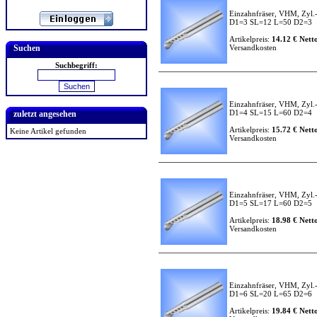
Einzahnfräser, VHM, Zyl.
D1=3 SL=12 L=50 D2=3
Artikelpreis:
14.12 € Netto
Suchen
Versandkosten
Suchbegriff:
Einzahnfräser, VHM, Zyl.
D1=4 SL=15 L=60 D2=4
zuletzt angesehen
Artikelpreis:
15.72 € Netto
Keine Artikel gefunden
Versandkosten
Einzahnfräser, VHM, Zyl.
D1=5 SL=17 L=60 D2=5
Artikelpreis:
18.98 € Netto
Versandkosten
Einzahnfräser, VHM, Zyl.
D1=6 SL=20 L=65 D2=6
Artikelpreis:
19.84 € Netto