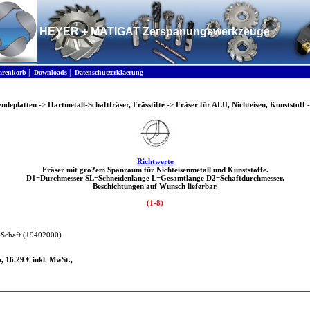
HEYER + MATIGAT Zerspanungswerkzeuge
|
|
renkorb
Downloads
Datenschutzerklaerung
endeplatten
->
Hartmetall-Schaftfräser, Frässtifte
->
Fräser für ALU, Nichteisen, Kunststoff
Richtwerte
Fräser mit gro?em Spanraum für Nichteisenmetall und Kunststoffe.
D1=Durchmesser SL=Schneidenlänge L=Gesamtlänge D2=Schaftdurchmesser.
Beschichtungen auf Wunsch lieferbar.
(1-8)
-Schaft
(19402000)
, 16.29 € inkl. MwSt.,