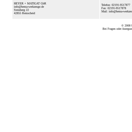
HEYER + MATIGAT GbR
Telefon: 02191-9517877
info@hema-werkzeuge.de
Fax: 02191-9517878
Steinberg 22
Mail: info@hema-werkz
42855
Remscheid
© 2008
Bei Fragen oder Anregun