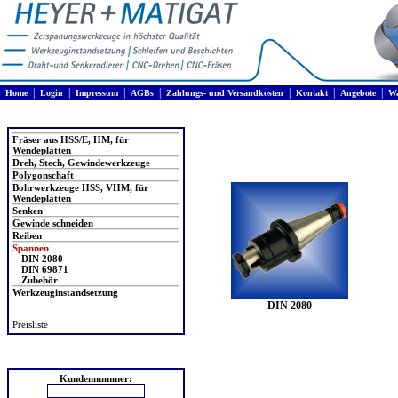
|
|
|
|
|
|
|
Home
Login
Impressum
AGBs
Zahlungs- und Versandkosten
Kontakt
Angebote
Wa
Produkte
Fräser aus HSS/E, HM, für
Wendeplatten
Dreh, Stech, Gewindewerkzeuge
Polygonschaft
Bohrwerkzeuge HSS, VHM, für
Wendeplatten
Senken
Gewinde schneiden
Reiben
Spannen
DIN 2080
DIN 69871
Zubehör
Werkzeuginstandsetzung
DIN 2080
Preisliste
Login
Kundennummer: