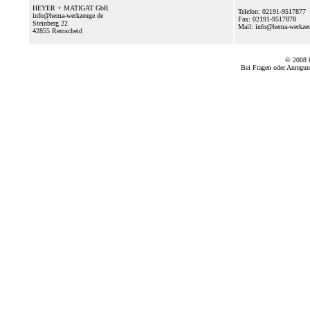
HEYER + MATIGAT GbR
Telefon: 02191-9517877
info@hema-werkzeuge.de
Fax: 02191-9517878
Steinberg 22
Mail: info@hema-werkz
42855
Remscheid
© 2008
Bei Fragen oder Anregun