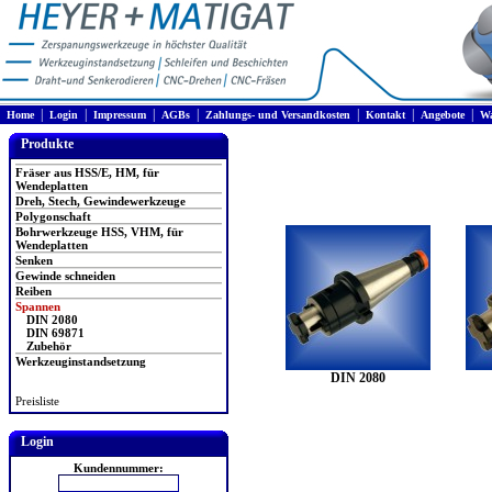
|
|
|
|
|
|
|
Home
Login
Impressum
AGBs
Zahlungs- und Versandkosten
Kontakt
Angebote
Wa
Produkte
Fräser aus HSS/E, HM, für
Wendeplatten
Dreh, Stech, Gewindewerkzeuge
Polygonschaft
Bohrwerkzeuge HSS, VHM, für
Wendeplatten
Senken
Gewinde schneiden
Reiben
Spannen
DIN 2080
DIN 69871
Zubehör
Werkzeuginstandsetzung
DIN 2080
Preisliste
Login
Kundennummer: