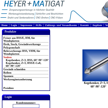
|
|
|
|
|
|
|
Home
Login
Impressum
AGBs
Zahlungs- und Versandkosten
Kontakt
Angebote
Wa
Produkte
Fräser aus HSS/E, HM, für
Wendeplatten
Dreh, Stech, Gewindewerkzeuge
Polygonschaft
Bohrwerkzeuge HSS, VHM, für
Wendeplatten
Senken
Kegelsenker, Z=3, HSS, 60°-90°-120°
Kegelsenker, Z=3, HSS/E-Co8,
60°-90°-120°
Gewinde schneiden
Reiben
Spannen
Werkzeuginstandsetzung
Kegelsenker, Z=3, 
60°-90°-120°
Preisliste
Login
Kundennummer: