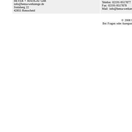
HEYER + MATIGAT GbR
Telefon: 02191-9517877
info@hema-werkzeuge.de
Fax: 02191-9517878
Steinberg 22
Mail: info@hema-werkz
42855
Remscheid
© 2008
Bei Fragen oder Anregun