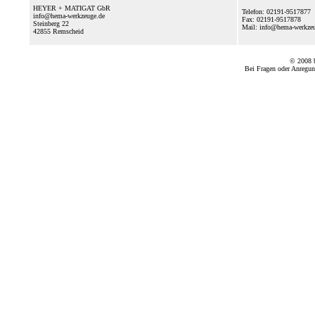
HEYER + MATIGAT GbR
Telefon: 02191-9517877
info@hema-werkzeuge.de
Fax: 02191-9517878
Steinberg 22
Mail: info@hema-werkz
42855
Remscheid
© 2008
Bei Fragen oder Anregun