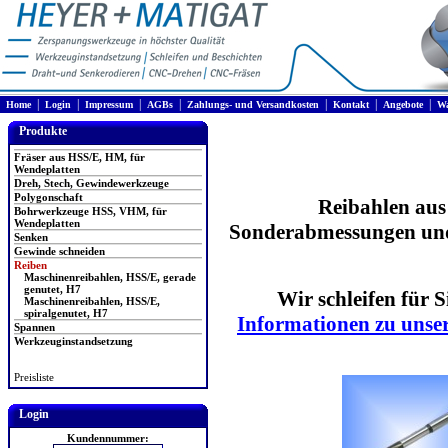
|
|
|
|
|
|
|
Home
Login
Impressum
AGBs
Zahlungs- und Versandkosten
Kontakt
Angebote
Wa
Produkte
Fräser aus HSS/E, HM, für
Wendeplatten
Dreh, Stech, Gewindewerkzeuge
Polygonschaft
Reibahlen aus
Bohrwerkzeuge HSS, VHM, für
Wendeplatten
Sonderabmessungen und
Senken
Gewinde schneiden
Reiben
Maschinenreibahlen, HSS/E, gerade
genutet, H7
Wir schleifen für 
Maschinenreibahlen, HSS/E,
spiralgenutet, H7
Informationen zu unser
Spannen
Werkzeuginstandsetzung
Preisliste
Login
Kundennummer: