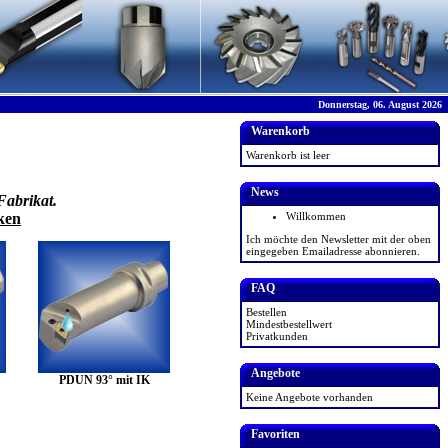
Donnerstag, 06. August 2026
Warenkorb
Warenkorb ist leer
News
Fabrikat.
ken
Willkommen
Ich möchte den Newsletter mit der oben
eingegeben Emailadresse abonnieren.
FAQ
Bestellen
Mindestbestellwert
Privatkunden
Angebote
PDUN 93° mit IK
Keine Angebote vorhanden
Favoriten