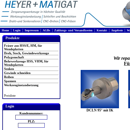
|
|
|
|
|
|
|
Home
Login
Impressum
AGBs
Zahlungs- und Versandkosten
Kontakt
Angebote
Wa
Produkte
Fräser aus HSS/E, HM, für
Wendeplatten
Dreh, Stech, Gewindewerkzeuge
Polygonschaft
Wir repa
Bohrwerkzeuge HSS, VHM, für
Fü
Wendeplatten
Senken
Gewinde schneiden
Reiben
Spannen
Werkzeuginstandsetzung
Preisliste
Login
DCLN 95° mit IK
Kundennummer:
PLZ: