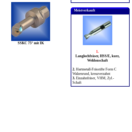
Meistverkauft
SSKC 75° mit IK
1.
Langlochfräser, HSS/E, kurz,
Weldonschaft
2.
Hartmetall-Frässtifte Form C
Walzenrund, kreuzverzahnt
3.
Einzahnfräser, VHM, Zyl.-
Schaft