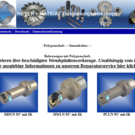
HEYER + MATIGAT Zerspanungswerkzeuge
|
|
renkorb
Downloads
Datenschutzerklaerung
Polygonschaft
->
Innendrehen
->
Bohrstangen mit Polygonschaft.
rieren ihre beschädigten Wendeplattenwerkzeuge. Unabhängig vom 
r ausgiebige Informationen zu unserem Reparaturservice hier klic
DDUN 93° mit IK
DWLN 95° mit IK
PCLN 95° mit IK