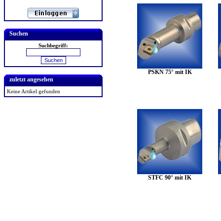
Suchen
Suchbegriff:
PSKN 75° mit IK
zuletzt angesehen
Keine Artikel gefunden
STFC 90° mit IK