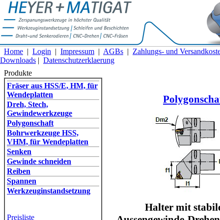
Home
|
Login
|
Impressum
|
AGBs
|
Zahlungs- und Versandkost
Downloads
|
Datenschutzerklaerung
Produkte
Fräser aus HSS/E, HM, für
Wendeplatten
Polygonscha
Dreh, Stech,
Gewindewerkzeuge
Polygonschaft
Bohrwerkzeuge HSS,
VHM, für Wendeplatten
Senken
Gewinde schneiden
Reiben
Spannen
Werkzeuginstandsetzung
Halter mit stab
Preisliste
Aussengewinde-Drehen.