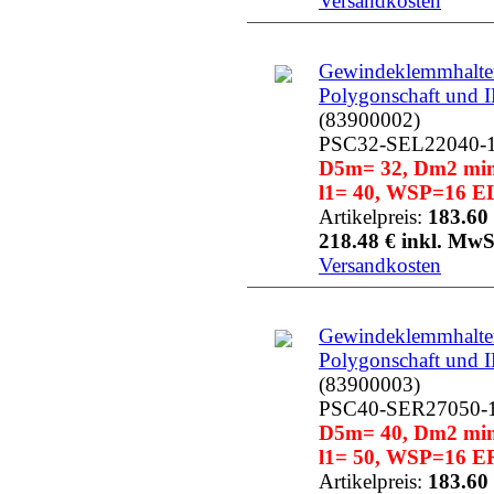
Versandkosten
Gewindeklemmhalter
Polygonschaft und 
(83900002)
PSC32-SEL22040-
D5m= 32, Dm2 min=
l1= 40, WSP=16 EL
Artikelpreis:
183.60 
218.48 € inkl. MwS
Versandkosten
Gewindeklemmhalter
Polygonschaft und 
(83900003)
PSC40-SER27050-
D5m= 40, Dm2 min=
l1= 50, WSP=16 ER
Artikelpreis:
183.60 