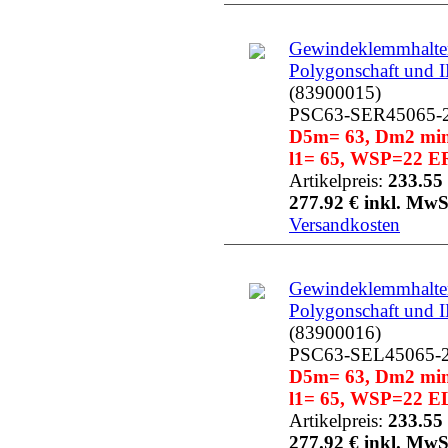
Gewindeklemmhalter
Polygonschaft und 
(83900015)
PSC63-SER45065-
D5m= 63, Dm2 min=
l1= 65, WSP=22 ER
Artikelpreis:
233.55 
277.92 € inkl. MwS
Versandkosten
Gewindeklemmhalter
Polygonschaft und 
(83900016)
PSC63-SEL45065-
D5m= 63, Dm2 min=
l1= 65, WSP=22 EL
Artikelpreis:
233.55 
277.92 € inkl. MwS