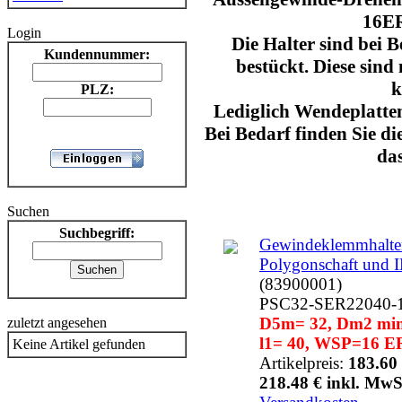
16ER
Login
Die Halter sind bei B
Kundennummer:
bestückt. Diese sind
k
PLZ:
Lediglich Wendeplatten
Bei Bedarf finden Sie di
das
Suchen
Suchbegriff:
Gewindeklemmhalter
Polygonschaft und 
(83900001)
PSC32-SER22040-
D5m= 32, Dm2 min=
zuletzt angesehen
l1= 40, WSP=16 ER
Keine Artikel gefunden
Artikelpreis:
183.60 
218.48 € inkl. MwS