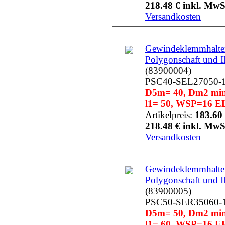
218.48 € inkl. MwS
Versandkosten
Gewindeklemmhalter
Polygonschaft und 
(83900004)
PSC40-SEL27050-
D5m= 40, Dm2 min=
l1= 50, WSP=16 EL
Artikelpreis:
183.60 
218.48 € inkl. MwS
Versandkosten
Gewindeklemmhalter
Polygonschaft und 
(83900005)
PSC50-SER35060-
D5m= 50, Dm2 min=
l1= 60, WSP=16 ER