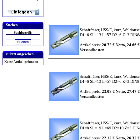
Suchen
Schaftfräser, HSS/E, kurz, Weldons
Suchbegriff:
D1=6 SL=13 L=57 D2=6 Z=3 DIN
Artikelpreis:
20.72 € Netto, 24.66 €
Versandkosten
zuletzt angesehen
Keine Artikel gefunden
Schaftfräser, HSS/E, kurz, Weldons
D1=6 SL=13 L=57 D2=6 Z=3 DIN84
Artikelpreis:
23.08 € Netto, 27.47 €
Versandkosten
Schaftfräser, HSS/E, kurz, Weldons
D1=8 SL=19 L=69 D2=10 Z=3 DI
Artikelpreis:
22.12 € Netto, 26.32 €