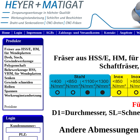
|
|
|
|
|
|
|
Home
Login
Impressum
AGBs
Zahlungs- und Versandkosten
Kontakt
Angebote
Wa
Produkte
Fräser aus HSS/E, HM,
für Wendeplatten
Fräser aus HSS/E, HM, für
Dreh, Stech,
Gewindewerkzeuge
Schaftfräser
Polygonschaft
Bohrwerkzeuge HSS,
VHM, für Wendeplatten
Senken
Gewinde schneiden
Reiben
Spannen
Werkzeuginstandsetzung
Fü
Preisliste
D1=Durchmesser, SL=Schne
Login
Kundennummer:
Andere Abmessungen 
PLZ: