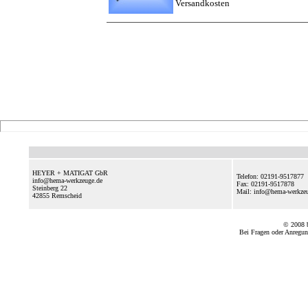
Versandkosten
HEYER + MATIGAT GbR
Telefon: 02191-9517877
info@hema-werkzeuge.de
Fax: 02191-9517878
Steinberg 22
Mail: info@hema-werkz
42855
Remscheid
© 2008
Bei Fragen oder Anregun