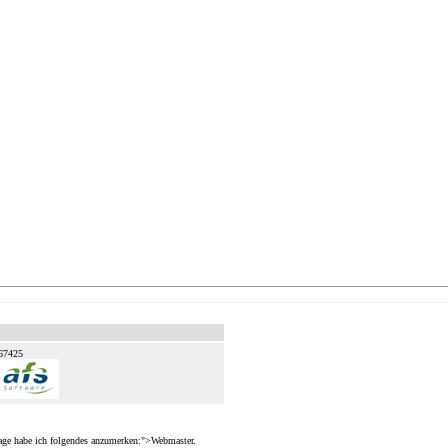
67425
e habe ich folgendes anzumerken:">Webmaster
.