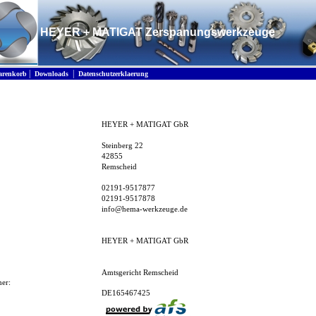
HEYER + MATIGAT Zerspanungswerkzeuge
|
|
renkorb
Downloads
Datenschutzerklaerung
HEYER + MATIGAT GbR
Steinberg 22
42855
Remscheid
02191-9517877
02191-9517878
info
@hema-werkzeuge.de
HEYER + MATIGAT GbR
Amtsgericht Remscheid
er:
DE165467425