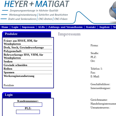
|
|
|
|
|
|
|
Home
Login
Impressum
AGBs
Zahlungs- und Versandkosten
Kontakt
Angebote
Wa
Impressum
Produkte
Fräser aus HSS/E, HM, für
Wendeplatten
Firma:
Dreh, Stech, Gewindewerkzeuge
Polygonschaft
Straße:
Bohrwerkzeuge HSS, VHM, für
PLZ:
Wendeplatten
Ort:
Senken
Gewinde schneiden
Reiben
Telefon 1:
Spannen
Fax:
Werkzeuginstandsetzung
E-Mail:
Geschäftsführer:
Preisliste
Internetdesigner:
Login
Gerichtsname:
Kundennummer:
Handelsregisternumm
Umsatzsteuernr.:
PLZ: