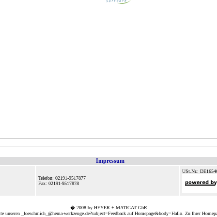
Impressum
USt.Nr.: DE1654
Telefon: 02191-9517877
Fax: 02191-9517878
� 2008 by HEYER + MATIGAT GbR
tte unseren
_loeschmich_@hema-werkzeuge.de?subject=Feedback auf Homepage&body=Hallo. Zu Ihrer Homepag