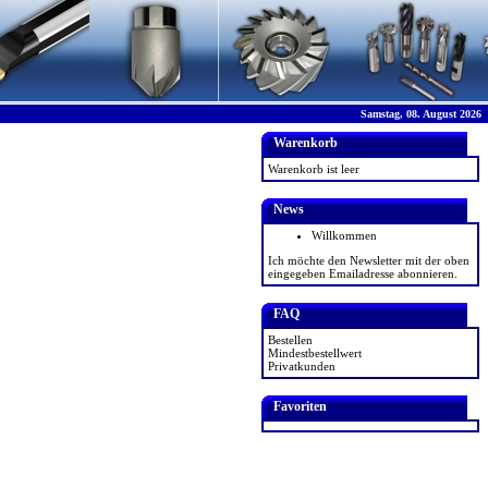
Samstag, 08. August 2026
Warenkorb
Warenkorb ist leer
News
Willkommen
Ich möchte den Newsletter mit der oben
eingegeben Emailadresse abonnieren.
FAQ
Bestellen
Mindestbestellwert
Privatkunden
Favoriten