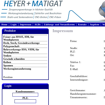
|
|
|
|
|
|
|
Home
Login
Impressum
AGBs
Zahlungs- und Versandkosten
Kontakt
Angebote
Wa
Impressum
Produkte
Fräser aus HSS/E, HM, für
Wendeplatten
Firma:
Dreh, Stech, Gewindewerkzeuge
Polygonschaft
Straße:
S
Bohrwerkzeuge HSS, VHM, für
PLZ:
Wendeplatten
Ort:
Senken
Gewinde schneiden
Reiben
Telefon 1:
Spannen
Fax:
Werkzeuginstandsetzung
E-Mail:
i
Geschäftsführer:
Preisliste
Internetdesigner:
Login
Gerichtsname:
Kundennummer:
Handelsregisternummer:
Umsatzsteuernr.:
PLZ: