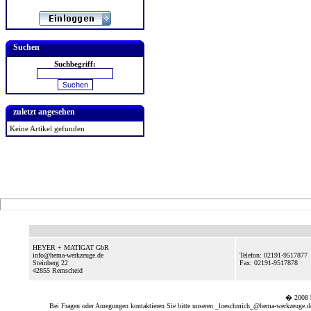
Suchen
Suchbegriff:
zuletzt angesehen
Keine Artikel gefunden
HEYER + MATIGAT GbR
info@hema-werkzeuge.de
Telefon: 02191-9517877
Steinberg 22
Fax: 02191-9517878
42855
Remscheid
� 2008
Bei Fragen oder Anregungen kontaktieren Sie bitte unseren
_loeschmich_@hema-werkzeuge.de