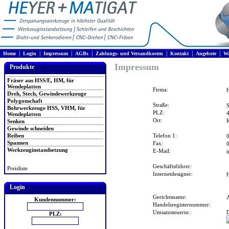
|
|
|
|
|
|
|
Home
Login
Impressum
AGBs
Zahlungs- und Versandkosten
Kontakt
Angebote
Wa
Impressum
Produkte
Fräser aus HSS/E, HM, für
Wendeplatten
Firma:
Dreh, Stech, Gewindewerkzeuge
Polygonschaft
Straße:
S
Bohrwerkzeuge HSS, VHM, für
PLZ:
Wendeplatten
Ort:
Senken
Gewinde schneiden
Reiben
Telefon 1:
Spannen
Fax:
Werkzeuginstandsetzung
E-Mail:
i
Geschäftsführer:
Preisliste
Internetdesigner:
Login
Gerichtsname:
Kundennummer:
Handelsregisternummer:
Umsatzsteuernr.:
PLZ: