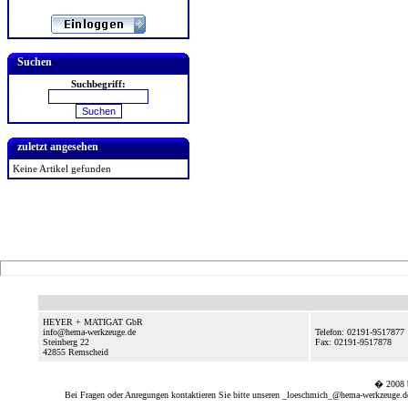
Suchen
Suchbegriff:
zuletzt angesehen
Keine Artikel gefunden
HEYER + MATIGAT GbR
info@hema-werkzeuge.de
Telefon: 02191-9517877
Steinberg 22
Fax: 02191-9517878
42855
Remscheid
� 2008
Bei Fragen oder Anregungen kontaktieren Sie bitte unseren
_loeschmich_@hema-werkzeuge.de