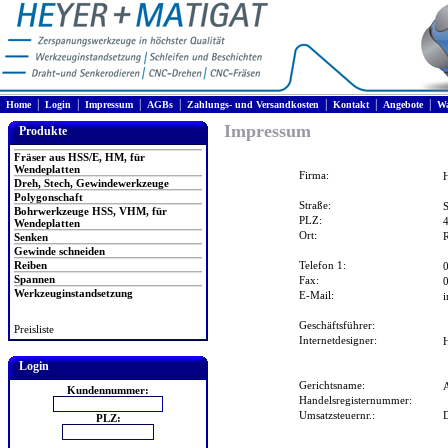
|
|
|
|
|
|
|
Home
Login
Impressum
AGBs
Zahlungs- und Versandkosten
Kontakt
Angebote
Wa
Impressum
Produkte
Fräser aus HSS/E, HM, für
Wendeplatten
Firma:
Dreh, Stech, Gewindewerkzeuge
Polygonschaft
Straße:
S
Bohrwerkzeuge HSS, VHM, für
PLZ:
Wendeplatten
Ort:
Senken
Gewinde schneiden
Reiben
Telefon 1:
Spannen
Fax:
Werkzeuginstandsetzung
E-Mail:
i
Geschäftsführer:
Preisliste
Internetdesigner:
Login
Gerichtsname:
Kundennummer:
Handelsregisternummer:
Umsatzsteuernr.:
PLZ: