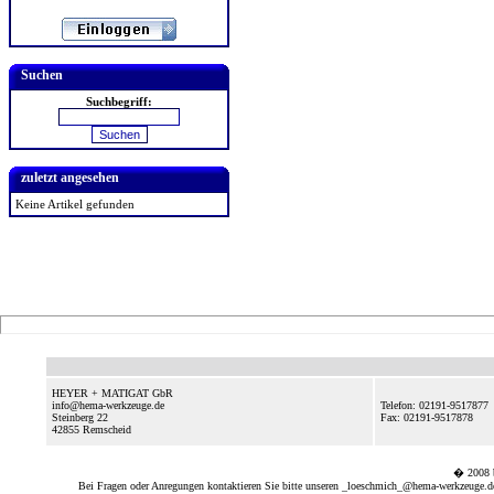
Suchen
Suchbegriff:
zuletzt angesehen
Keine Artikel gefunden
HEYER + MATIGAT GbR
info@hema-werkzeuge.de
Telefon: 02191-9517877
Steinberg 22
Fax: 02191-9517878
42855
Remscheid
� 2008
Bei Fragen oder Anregungen kontaktieren Sie bitte unseren
_loeschmich_@hema-werkzeuge.de