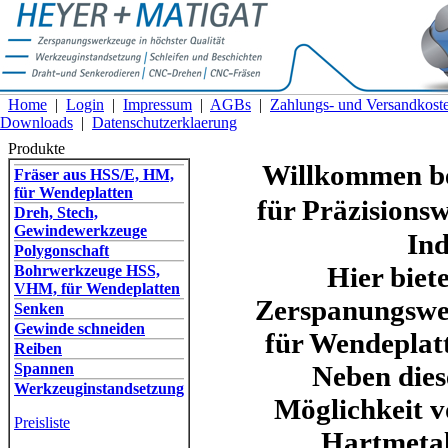
Home
|
Login
|
Impressum
|
AGBs
|
Zahlungs- und Versandkost
Downloads
|
Datenschutzerklaerung
Produkte
Willkommen b
Fräser aus HSS/E, HM,
für Wendeplatten
für Präzisions
Dreh, Stech,
Gewindewerkzeuge
Ind
Polygonschaft
Hier biet
Bohrwerkzeuge HSS,
VHM, für Wendeplatten
Zerspanungswe
Senken
Gewinde schneiden
für Wendeplatt
Reiben
Spannen
Neben dies
Werkzeuginstandsetzung
Möglichkeit v
Preisliste
Hartmetal