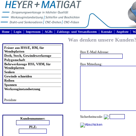
|
|
|
|
|
|
|
Home
Login
Impressum
AGBs
Zahlungs- und Versandkosten
Kontakt
Angebote
Wa
Was denken unsere Kunden
Produkte
Fräser aus HSS/E, HM, für
Wendeplatten
Ihre E-Mail Adresse:
Dreh, Stech, Gewindewerkzeuge
Polygonschaft
Bohrwerkzeuge HSS, VHM, für
Ihre Mitteilung:
Wendeplatten
Senken
Gewinde schneiden
Reiben
Spannen
Werkzeuginstandsetzung
Preisliste
Login
Sicherheitscode:
Kundennummer:
PLZ: