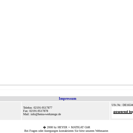
Impressum
USt.Nr.: DE1654
Telefon: 02191-9517877
Fax: 02191-9517878
Mail: info@hema-werkzeuge.de
� 2008 by HEYER + MATIGAT GbR
Bei Fragen oder Anregungen kontaktieren Sie bitte unseren
Webmaster
.