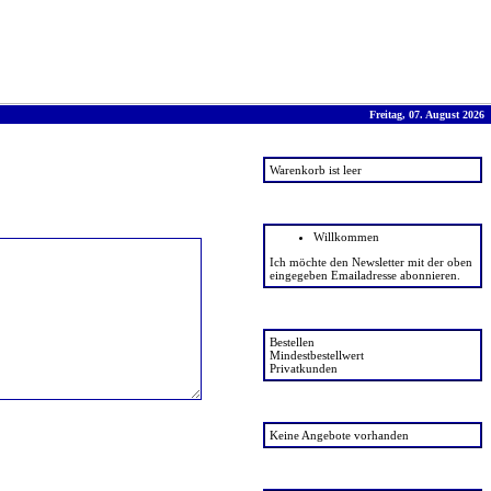
Freitag, 07. August 2026
Warenkorb
Warenkorb ist leer
News
Willkommen
Ich möchte den Newsletter mit der oben
eingegeben Emailadresse abonnieren.
FAQ
Bestellen
Mindestbestellwert
Privatkunden
Angebote
Keine Angebote vorhanden
Favoriten