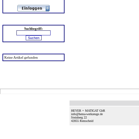
Suchen
Suchbegriff:
zuletzt angesehen
Keine Artikel gefunden
HEYER + MATIGAT GbR
info@hema-werkzeuge.de
Steinberg 22
42855
Remscheid