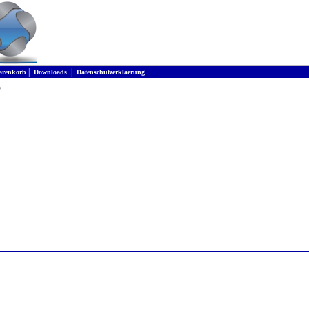
HEYER + MATIGAT Zerspanungswerkzeuge
|
|
renkorb
Downloads
Datenschutzerklaerung
?