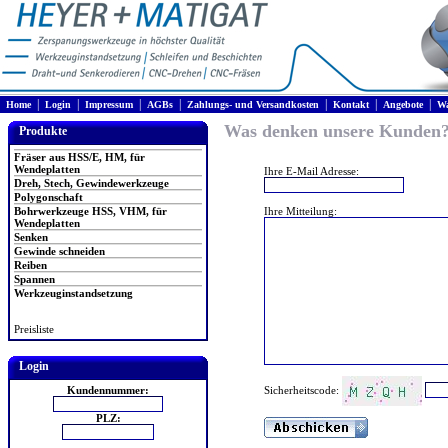
|
|
|
|
|
|
|
Home
Login
Impressum
AGBs
Zahlungs- und Versandkosten
Kontakt
Angebote
Wa
Was denken unsere Kunden
Produkte
Fräser aus HSS/E, HM, für
Wendeplatten
Ihre E-Mail Adresse:
Dreh, Stech, Gewindewerkzeuge
Polygonschaft
Bohrwerkzeuge HSS, VHM, für
Ihre Mitteilung:
Wendeplatten
Senken
Gewinde schneiden
Reiben
Spannen
Werkzeuginstandsetzung
Preisliste
Login
Sicherheitscode:
Kundennummer:
PLZ: