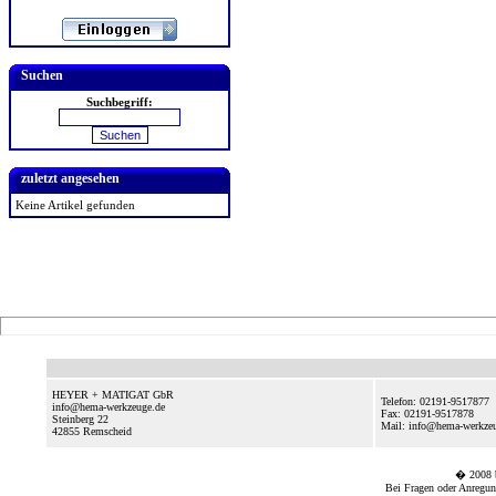
Suchen
Suchbegriff:
zuletzt angesehen
Keine Artikel gefunden
HEYER + MATIGAT GbR
Telefon: 02191-9517877
info@hema-werkzeuge.de
Fax: 02191-9517878
Steinberg 22
Mail: info@hema-werkze
42855
Remscheid
� 2008
Bei Fragen oder Anregun