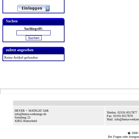
Suchen
Suchbegriff:
zuletzt angesehen
Keine Artikel gefunden
HEYER + MATIGAT GbR
Telefon: 02191-9517877
info@hema-werkzeuge.de
Fax: 02191-9517878
Steinberg 22
Mail: info@hema-werkze
42855
Remscheid
� 2008
Bei Fragen oder Anregun