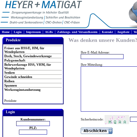
|
|
|
|
|
|
|
Home
Login
Impressum
AGBs
Zahlungs- und Versandkosten
Kontakt
Angebote
Wa
Was denken unsere Kunden
Produkte
Fräser aus HSS/E, HM, für
Wendeplatten
Ihre E-Mail Adresse:
Dreh, Stech, Gewindewerkzeuge
Polygonschaft
Bohrwerkzeuge HSS, VHM, für
Ihre Mitteilung:
Wendeplatten
Senken
Gewinde schneiden
Reiben
Spannen
Werkzeuginstandsetzung
Preisliste
Login
Sicherheitscode:
Kundennummer:
PLZ: