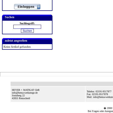
Suchen
Suchbegriff:
zuletzt angesehen
Keine Artikel gefunden
HEYER + MATIGAT GbR
Telefon: 02191-9517877
info@hema-werkzeuge.de
Fax: 02191-9517878
Steinberg 22
Mail: info@hema-werkze
42855
Remscheid
� 2008
Bei Fragen oder Anregun