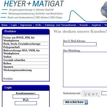
|
|
|
|
|
|
|
Home
Login
Impressum
AGBs
Zahlungs- und Versandkosten
Kontakt
Angebote
Wa
Was denken unsere Kunden
Produkte
Fräser aus HSS/E, HM, für
Wendeplatten
Ihre E-Mail Adresse:
Dreh, Stech, Gewindewerkzeuge
Polygonschaft
Bohrwerkzeuge HSS, VHM, für
Ihre Mitteilung:
Wendeplatten
Senken
Gewinde schneiden
Reiben
Spannen
Werkzeuginstandsetzung
Preisliste
Login
Sicherheitscode:
Kundennummer:
PLZ: