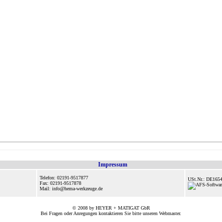
Impressum
Telefon: 02191-9517877
USt.Nr.: DE165
Fax: 02191-9517878
Mail: info@hema-werkzeuge.de
© 2008 by HEYER + MATIGAT GbR
Bei Fragen oder Anregungen kontaktieren Sie bitte unseren
Webmaster
.