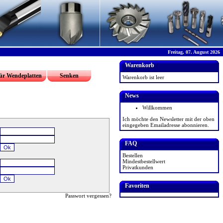
Freitag, 07. August 2026
Warenkorb
ür Wendeplatten
Senken
Warenkorb ist leer
News
Willkommen
Ich möchte den Newsletter mit der oben
eingegeben Emailadresse abonnieren.
FAQ
Bestellen
Mindestbestellwert
Privatkunden
Favoriten
Passwort vergessen?