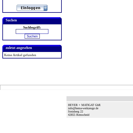
Suchen
Suchbegriff:
zuletzt angesehen
Keine Artikel gefunden
HEYER + MATIGAT GbR
info@hema-werkzeuge.de
Steinberg 22
42855
Remscheid