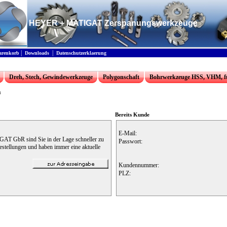
HEYER + MATIGAT Zerspanungswerkzeuge
|
|
renkorb
Downloads
Datenschutzerklaerung
Dreh, Stech, Gewindewerkzeuge
Polygonschaft
Bohrwerkzeuge HSS, VHM, f
Bereits Kunde
E-Mail:
T GbR sind Sie in der Lage schneller zu
Passwort:
Bestellungen und haben immer eine aktuelle
Kundennummer:
PLZ: