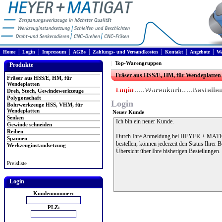
|
|
|
|
|
|
|
Home
Login
Impressum
AGBs
Zahlungs- und Versandkosten
Kontakt
Angebote
Wa
|
Top-Warengruppen
Produkte
Fräser aus HSS/E, HM, für Wendeplatten
Fräser aus HSS/E, HM, für
Wendeplatten
Dreh, Stech, Gewindewerkzeuge
Polygonschaft
Login
Bohrwerkzeuge HSS, VHM, für
Wendeplatten
Neuer Kunde
Senken
Ich bin ein neuer Kunde.
Gewinde schneiden
Reiben
Durch Ihre Anmeldung bei HEYER + MATIGA
Spannen
bestellen, können jederzeit den Status Ihrer 
Werkzeuginstandsetzung
Übersicht über Ihre bisherigen Bestellungen.
Preisliste
Login
Kundennummer:
PLZ: