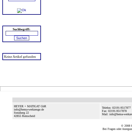
Suchen
Suchbegriff:
zuletzt angesehen
Keine Artikel gefunden
HEYER + MATIGAT GbR
Telefon: 02191-9517877
info@hema-werkzeuge.de
Fax: 02191-9517878
Steinberg 22
Mail: info@hema-werkze
42855
Remscheid
© 2008
Bei Fragen oder Anregun