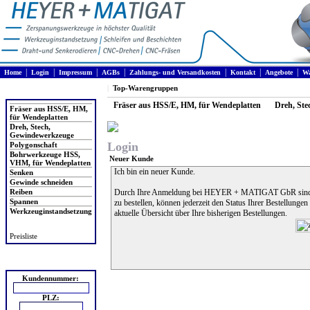
|
|
|
|
|
|
|
Home
Login
Impressum
AGBs
Zahlungs- und Versandkosten
Kontakt
Angebote
Wa
|
Top-Warengruppen
Produkte
Fräser aus HSS/E, HM, für Wendeplatten
Dreh, St
Fräser aus HSS/E, HM,
für Wendeplatten
Dreh, Stech,
Gewindewerkzeuge
Login
Polygonschaft
Bohrwerkzeuge HSS,
Neuer Kunde
VHM, für Wendeplatten
Ich bin ein neuer Kunde.
Senken
Gewinde schneiden
Reiben
Durch Ihre Anmeldung bei HEYER + MATIGAT GbR sind Si
Spannen
zu bestellen, können jederzeit den Status Ihrer Bestellunge
Werkzeuginstandsetzung
aktuelle Übersicht über Ihre bisherigen Bestellungen.
Preisliste
Login
Kundennummer:
PLZ: