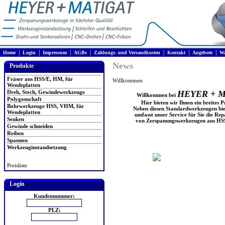
|
|
|
|
|
|
|
Home
Login
Impressum
AGBs
Zahlungs- und Versandkosten
Kontakt
Angebote
Wa
News
Produkte
Fräser aus HSS/E, HM, für
Willkommen
Wendeplatten
Dreh, Stech, Gewindewerkzeuge
HEYER + 
Willkommen bei
Polygonschaft
Hier bieten wir Ihnen ein breites
Bohrwerkzeuge HSS, VHM, für
Neben diesen Standardwerkzeugen bie
Wendeplatten
umfasst unser Service für Sie die R
Senken
von Zerspanungswerkzeugen aus HSS,
Gewinde schneiden
Reiben
Spannen
Werkzeuginstandsetzung
Preisliste
Login
Kundennummer:
PLZ: