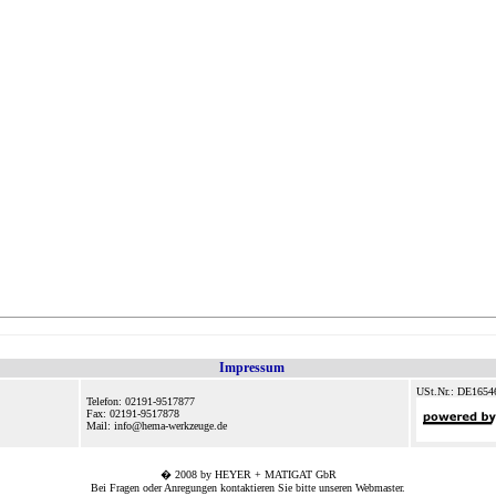
Impressum
USt.Nr.: DE1654
Telefon: 02191-9517877
Fax: 02191-9517878
Mail: info@hema-werkzeuge.de
� 2008 by HEYER + MATIGAT GbR
Bei Fragen oder Anregungen kontaktieren Sie bitte unseren
Webmaster
.