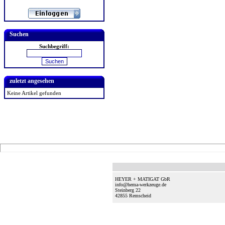
Suchen
Suchbegriff:
zuletzt angesehen
Keine Artikel gefunden
HEYER + MATIGAT GbR
info@hema-werkzeuge.de
Steinberg 22
42855
Remscheid