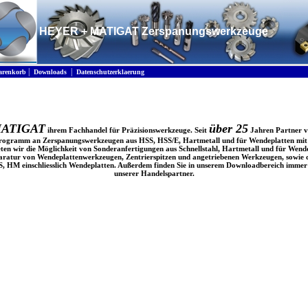
HEYER + MATIGAT Zerspanungswerkzeuge
|
|
renkorb
Downloads
Datenschutzerklaerung
MATIGAT
über 25
ihrem Fachhandel für Präzisionswerkzeuge. Seit
Jahren Partner v
 Programm an Zerspanungswerkzeugen aus HSS, HSS/E, Hartmetall und für Wendeplatten mit b
ten wir die Möglichkeit von Sonderanfertigungen aus Schnellstahl, Hartmetall und für Wend
eparatur von Wendeplattenwerkzeugen, Zentrierspitzen und angetriebenen Werkzeugen, sowie 
 HM einschliesslich Wendeplatten. Außerdem finden Sie in unserem Downloadbereich immer
unserer Handelspartner.