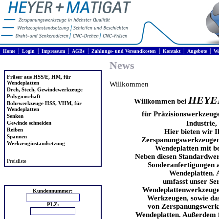
|
|
|
|
|
|
|
Home
Login
Impressum
AGBs
Zahlungs- und Versandkosten
Kontakt
Angebote
Wa
News
Produkte
Fräser aus HSS/E, HM, für
Wendeplatten
Willkommen
Dreh, Stech, Gewindewerkzeuge
Polygonschaft
HEYE
Willkommen bei
Bohrwerkzeuge HSS, VHM, für
Wendeplatten
für Präzisionswerkzeuge
Senken
Industrie
Gewinde schneiden
Reiben
Hier bieten wir 
Spannen
Zerspanungswerkzeugen 
Werkzeuginstandsetzung
Wendeplatten mit be
Neben diesen Standardwer
Preisliste
Sonderanfertigungen a
Wendeplatten. 
Login
umfasst unser Ser
Wendeplattenwerkzeugen
Kundennummer:
Werkzeugen, sowie das
PLZ:
von Zerspanungswerkz
Wendeplatten. Außerdem f