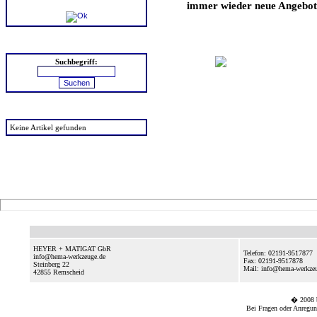
immer wieder neue Angebote
Suchen
Suchbegriff:
zuletzt angesehen
Keine Artikel gefunden
HEYER + MATIGAT GbR
Telefon: 02191-9517877
info@hema-werkzeuge.de
Fax: 02191-9517878
Steinberg 22
Mail: info@hema-werkze
42855
Remscheid
� 2008
Bei Fragen oder Anregun