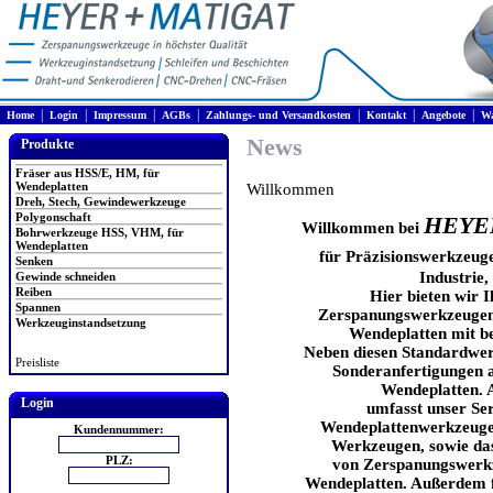
|
|
|
|
|
|
|
Home
Login
Impressum
AGBs
Zahlungs- und Versandkosten
Kontakt
Angebote
Wa
News
Produkte
Fräser aus HSS/E, HM, für
Wendeplatten
Willkommen
Dreh, Stech, Gewindewerkzeuge
Polygonschaft
HEYE
Willkommen bei
Bohrwerkzeuge HSS, VHM, für
Wendeplatten
für Präzisionswerkzeuge
Senken
Industrie
Gewinde schneiden
Reiben
Hier bieten wir 
Spannen
Zerspanungswerkzeugen 
Werkzeuginstandsetzung
Wendeplatten mit be
Neben diesen Standardwer
Preisliste
Sonderanfertigungen a
Wendeplatten. 
Login
umfasst unser Ser
Wendeplattenwerkzeugen
Kundennummer:
Werkzeugen, sowie das
PLZ:
von Zerspanungswerkz
Wendeplatten. Außerdem f