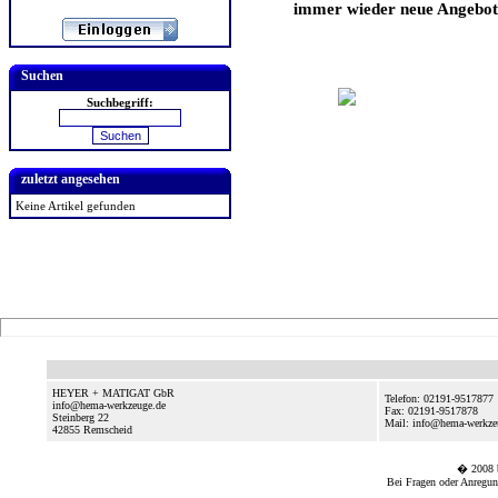
immer wieder neue Angebote
Suchen
Suchbegriff:
zuletzt angesehen
Keine Artikel gefunden
HEYER + MATIGAT GbR
Telefon: 02191-9517877
info@hema-werkzeuge.de
Fax: 02191-9517878
Steinberg 22
Mail: info@hema-werkze
42855
Remscheid
� 2008
Bei Fragen oder Anregun