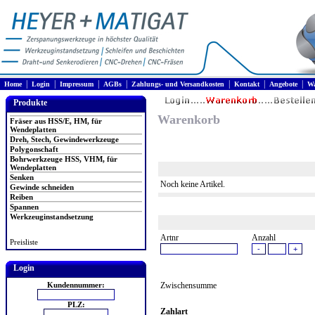
|
|
|
|
|
|
|
Home
Login
Impressum
AGBs
Zahlungs- und Versandkosten
Kontakt
Angebote
Wa
Produkte
Warenkorb
Fräser aus HSS/E, HM, für
Wendeplatten
Dreh, Stech, Gewindewerkzeuge
Polygonschaft
Bohrwerkzeuge HSS, VHM, für
Wendeplatten
Senken
Noch keine Artikel.
Gewinde schneiden
Reiben
Spannen
Werkzeuginstandsetzung
Artnr
Anzahl
Preisliste
Login
Kundennummer:
Zwischensumme
PLZ:
Zahlart