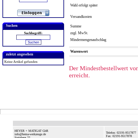
Wahl erfolgt später
Versandkosten
Suchen
Summe
zzgl. MwSt.
Suchbegriff:
Mindermengenaufschlag
Warenwert
zuletzt angesehen
Keine Artikel gefunden
Der Mindestbestellwert von
erreicht.
HEYER + MATIGAT GbR
Telefon: 02191-9517877
info@hema-werkzeuge.de
Fax: 02191-9517878
Steinberg 22