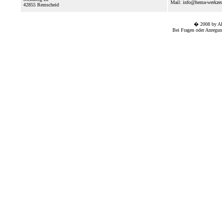
Mail: info@hema-werkze
42855
Remscheid
� 2008 by A
Bei Fragen oder Anregun