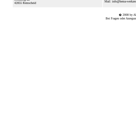
Mail: info@hema-werkze
42855
Remscheid
� 2008 by A
Bei Fragen oder Anregun