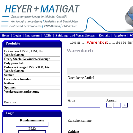
|
|
|
|
|
|
|
Home
Login
Impressum
AGBs
Zahlungs- und Versandkosten
Kontakt
Angebote
Wa
Produkte
Warenkorb
Fräser aus HSS/E, HM, für
Wendeplatten
Dreh, Stech, Gewindewerkzeuge
Polygonschaft
Bohrwerkzeuge HSS, VHM, für
Wendeplatten
Senken
Noch keine Artikel.
Gewinde schneiden
Reiben
Spannen
Werkzeuginstandsetzung
Artnr
Anzahl
Preisliste
Login
Kundennummer:
Zwischensumme
PLZ:
Zahlart