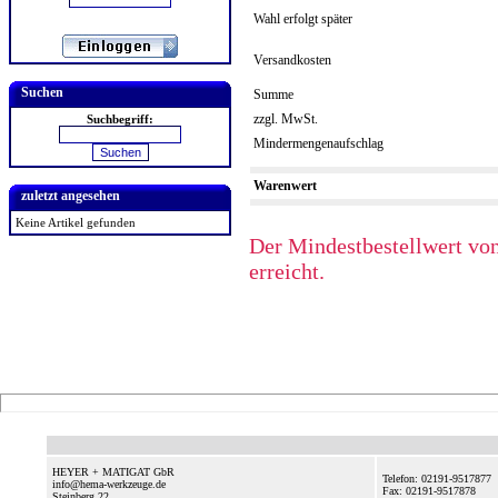
Wahl erfolgt später
Versandkosten
Suchen
Summe
zzgl. MwSt.
Suchbegriff:
Mindermengenaufschlag
Warenwert
zuletzt angesehen
Keine Artikel gefunden
Der Mindestbestellwert von
erreicht.
HEYER + MATIGAT GbR
Telefon: 02191-9517877
info@hema-werkzeuge.de
Fax: 02191-9517878
Steinberg 22